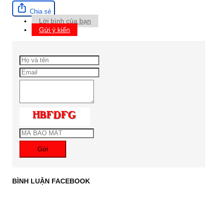
Chia sẻ
Lời bình của bạn
Gửi ý kiến
Gửi
BÌNH LUẬN FACEBOOK