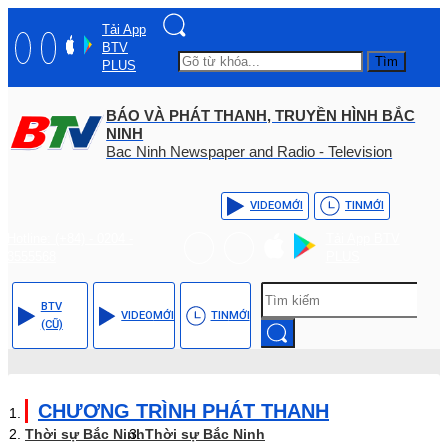
Tải App
BTV
Tìm
PLUS
BÁO VÀ PHÁT THANH, TRUYỀN HÌNH BẮC
NINH
Bac Ninh Newspaper and Radio - Television
VIDEO
MỚI
TIN
MỚI
Hotline: (+84) - 0204 -
Tải App BTV
3555568
PLUS
BTV
VIDEO
MỚI
TIN
MỚI
(CŨ)
CHƯƠNG TRÌNH PHÁT THANH
Thời sự Bắc Ninh
Thời sự Bắc Ninh