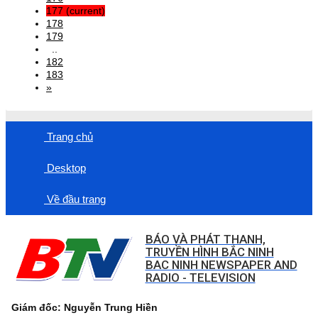
177
(current)
178
179
..
182
183
»
Trang chủ
Desktop
Về đầu trang
BÁO VÀ PHÁT THANH,
TRUYỀN HÌNH BẮC NINH
BAC NINH NEWSPAPER AND
RADIO - TELEVISION
Giám đốc: Nguyễn Trung Hiền