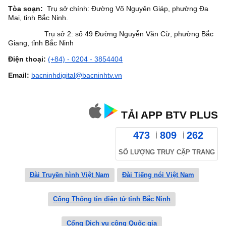
Tòa soạn:
Trụ sở chính: Đường Võ Nguyên Giáp, phường Đa
Mai, tỉnh Bắc Ninh.
Trụ sở 2: số 49 Đường Nguyễn Văn Cừ, phường Bắc
Giang, tỉnh Bắc Ninh
Điện thoại:
(+84) - 0204 - 3854404
Email:
bacninhdigital@bacninhtv.vn
TẢI APP BTV PLUS
473
809
262
SỐ LƯỢNG TRUY CẬP TRANG
Đài Truyền hình Việt Nam
Đài Tiếng nói Việt Nam
Cổng Thông tin điện tử tỉnh Bắc Ninh
Cổng Dịch vụ công Quốc gia