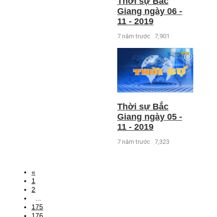
Thời sự Bắc
Giang ngày 06 -
11 - 2019
7 năm trước
7,901
Thời sự Bắc
Giang ngày 05 -
11 - 2019
7 năm trước
7,323
«
1
2
...
175
176