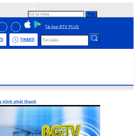
Tìm
Tải App BTV PLUS
ỚI
TIN
MỚI
 trình phát thanh