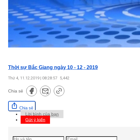
Thời sự Bắc Giang ngày 10 - 12 - 2019
Thứ 4, 11.12.2019 | 08:28:57
5,442
Chia sẻ
Chia sẻ
Lời bình của bạn
Gửi ý kiến