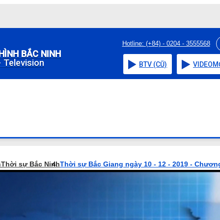
Hotline: (+84) - 0204 - 3555568
HÌNH BẮC NINH
 Television
BTV (CŨ)
VIDEO
M
h
Thời sự Bắc Ninh
Thời sự Bắc Giang ngày 10 - 12 - 2019 - Chương