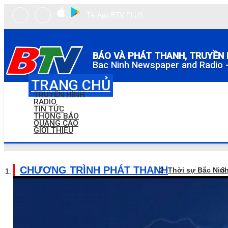
Tải App BTV PLUS
BÁO VÀ PHÁT THANH, TRUYỀN 
Bac Ninh Newspaper and Radio -
TRANG CHỦ
TRUYỀN HÌNH
RADIO
TIN TỨC
THÔNG BÁO
QUẢNG CÁO
GIỚI THIỆU
CHƯƠNG TRÌNH PHÁT THANH
Thời sự Bắc Nin