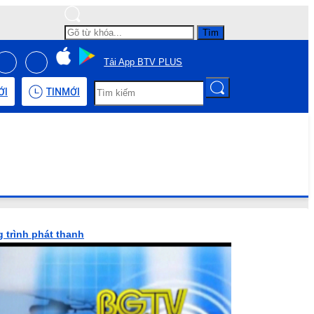
Tìm
Tải App BTV PLUS
ỚI
TIN
MỚI
 trình phát thanh