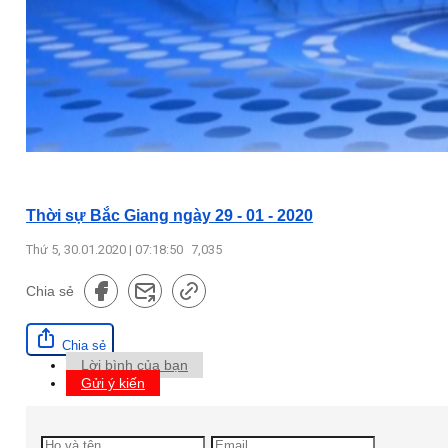
Thời sự Bắc Giang ngày 29 - 01 - 2020
Thứ 5, 30.01.2020 | 07:18:50
7,035
Chia sẻ
Chia sẻ
Lời bình của bạn
Gửi ý kiến