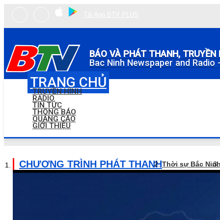
Tải App BTV PLUS
BÁO VÀ PHÁT THANH, TRUYỀN 
Bac Ninh Newspaper and Radio -
TRANG CHỦ
TRUYỀN HÌNH
RADIO
TIN TỨC
THÔNG BÁO
QUẢNG CÁO
GIỚI THIỆU
CHƯƠNG TRÌNH PHÁT THANH
Thời sự Bắc Nin