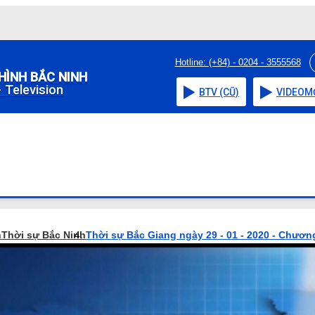
Hotline: (+84) - 0204 - 3555568
HÌNH BẮC NINH
 Television
BTV (CŨ)
VIDEO
M
h
Thời sự Bắc Ninh
Thời sự Bắc Giang ngày 29 - 01 - 2020 - Chương