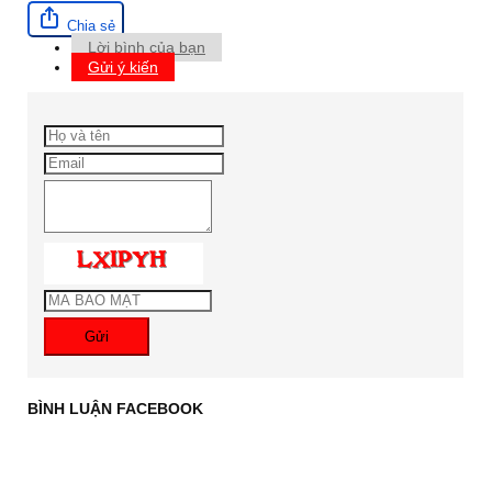
Chia sẻ
Lời bình của bạn
Gửi ý kiến
Gửi
BÌNH LUẬN FACEBOOK