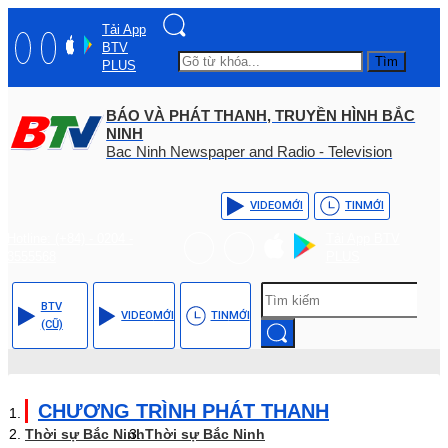
Tải App
BTV
Tìm
PLUS
BÁO VÀ PHÁT THANH, TRUYỀN HÌNH BẮC
NINH
Bac Ninh Newspaper and Radio - Television
VIDEO
MỚI
TIN
MỚI
Hotline: (+84) - 0204 -
Tải App BTV
3555568
PLUS
BTV
VIDEO
MỚI
TIN
MỚI
(CŨ)
CHƯƠNG TRÌNH PHÁT THANH
Thời sự Bắc Ninh
Thời sự Bắc Ninh