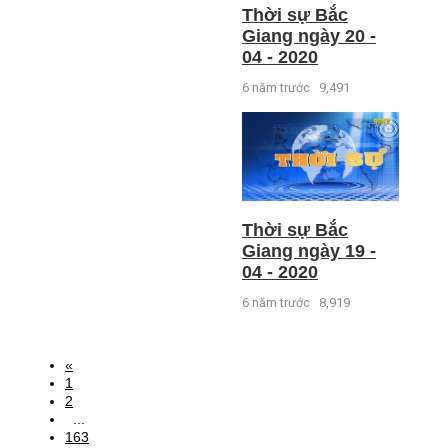
Thời sự Bắc
Giang ngày 20 -
04 - 2020
6 năm trước
9,491
Thời sự Bắc
Giang ngày 19 -
04 - 2020
6 năm trước
8,919
«
1
2
...
163