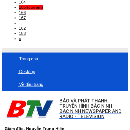
164
165
(current)
166
167
..
182
183
»
Trang chủ
Desktop
Về đầu trang
BÁO VÀ PHÁT THANH,
TRUYỀN HÌNH BẮC NINH
BAC NINH NEWSPAPER AND
RADIO - TELEVISION
Giám đốc: Nguyễn Trung Hiền