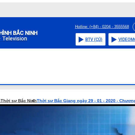
Hotline: (+84) - 0204 - 3555568
HÌNH BẮC NINH
 Television
BTV (CŨ)
VIDEO
M
h
Thời sự Bắc Ninh
Thời sự Bắc Giang ngày 29 - 01 - 2020 - Chương