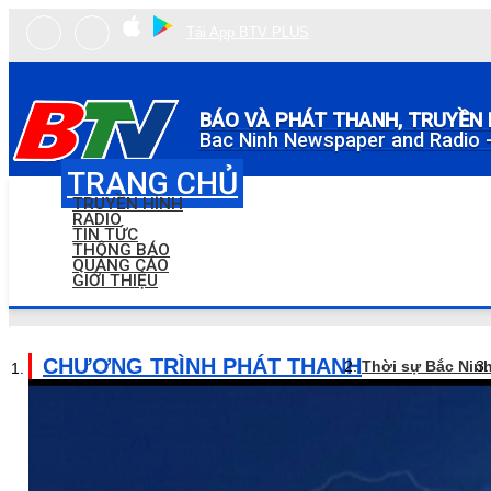
Tải App BTV PLUS
BÁO VÀ PHÁT THANH, TRUYỀN 
Bac Ninh Newspaper and Radio -
TRANG CHỦ
TRUYỀN HÌNH
RADIO
TIN TỨC
THÔNG BÁO
QUẢNG CÁO
GIỚI THIỆU
CHƯƠNG TRÌNH PHÁT THANH
Thời sự Bắc Nin