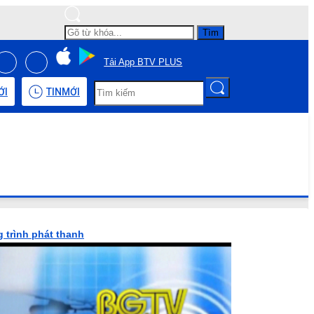
Tìm
Tải App BTV PLUS
ỚI
TIN
MỚI
 trình phát thanh