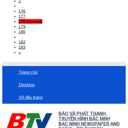
2
...
176
177
178
(current)
179
180
..
182
183
»
Trang chủ
Desktop
Về đầu trang
BÁO VÀ PHÁT THANH,
TRUYỀN HÌNH BẮC NINH
BAC NINH NEWSPAPER AND