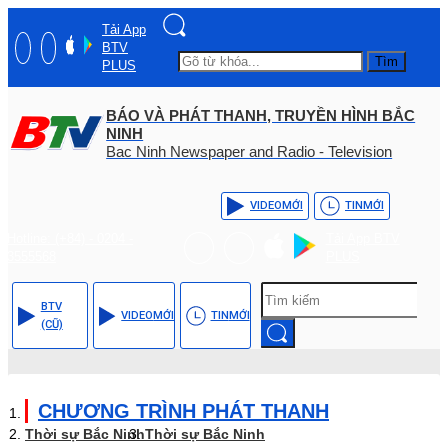
Tải App
BTV
Tìm
PLUS
BÁO VÀ PHÁT THANH, TRUYỀN HÌNH BẮC
NINH
Bac Ninh Newspaper and Radio - Television
VIDEO
MỚI
TIN
MỚI
Hotline: (+84) - 0204 -
Tải App BTV
3555568
PLUS
BTV
VIDEO
MỚI
TIN
MỚI
(CŨ)
CHƯƠNG TRÌNH PHÁT THANH
Thời sự Bắc Ninh
Thời sự Bắc Ninh