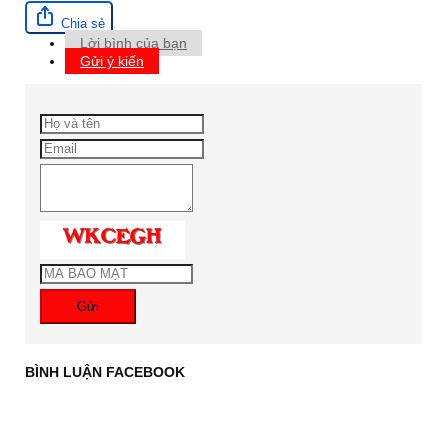
Chia sẻ
Lời bình của bạn
Gửi ý kiến
Gửi
BÌNH LUẬN FACEBOOK