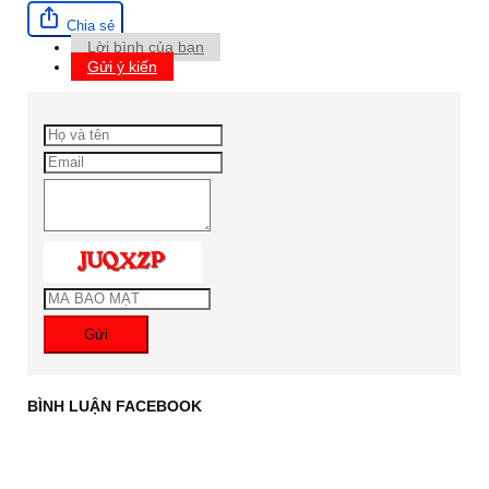
Chia sẻ
Lời bình của bạn
Gửi ý kiến
Gửi
BÌNH LUẬN FACEBOOK