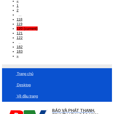
«
1
2
...
118
119
120
(current)
121
122
..
182
183
»
Trang chủ
Desktop
Về đầu trang
BÁO VÀ PHÁT THANH,