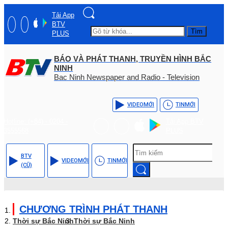
Tải App
BTV
Tìm
PLUS
BÁO VÀ PHÁT THANH, TRUYỀN HÌNH BẮC
NINH
Bac Ninh Newspaper and Radio - Television
VIDEO
MỚI
TIN
MỚI
Hotline: (+84) - 0204 -
Tải App BTV
3555568
PLUS
BTV
VIDEO
MỚI
TIN
MỚI
(CŨ)
CHƯƠNG TRÌNH PHÁT THANH
Thời sự Bắc Ninh
Thời sự Bắc Ninh