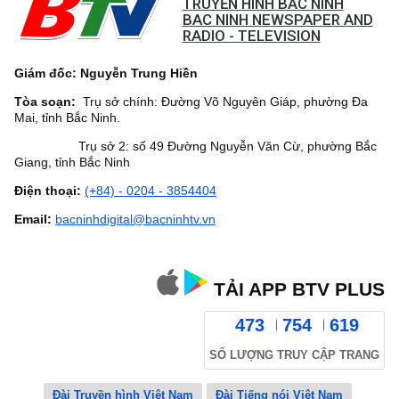
TRUYỀN HÌNH BẮC NINH
BAC NINH NEWSPAPER AND
RADIO - TELEVISION
Giám đốc: Nguyễn Trung Hiền
Tòa soạn:
Trụ sở chính: Đường Võ Nguyên Giáp, phường Đa
Mai, tỉnh Bắc Ninh.
Trụ sở 2: số 49 Đường Nguyễn Văn Cừ, phường Bắc
Giang, tỉnh Bắc Ninh
Điện thoại:
(+84) - 0204 - 3854404
Email:
bacninhdigital@bacninhtv.vn
TẢI APP BTV PLUS
473
754
619
SỐ LƯỢNG TRUY CẬP TRANG
Đài Truyền hình Việt Nam
Đài Tiếng nói Việt Nam