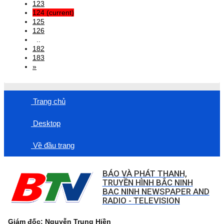
123
124
(current)
125
126
..
182
183
»
Trang chủ
Desktop
Về đầu trang
BÁO VÀ PHÁT THANH,
TRUYỀN HÌNH BẮC NINH
BAC NINH NEWSPAPER AND
RADIO - TELEVISION
Giám đốc: Nguyễn Trung Hiền