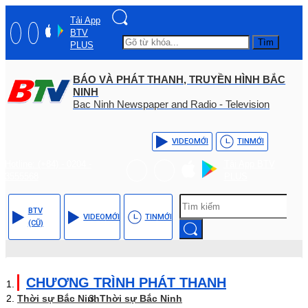
Tải App
BTV
Tìm
PLUS
BÁO VÀ PHÁT THANH, TRUYỀN HÌNH BẮC
NINH
Bac Ninh Newspaper and Radio - Television
VIDEO
MỚI
TIN
MỚI
Hotline: (+84) - 0204 -
Tải App BTV
3555568
PLUS
BTV
VIDEO
MỚI
TIN
MỚI
(CŨ)
CHƯƠNG TRÌNH PHÁT THANH
Thời sự Bắc Ninh
Thời sự Bắc Ninh