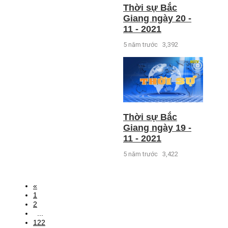
Thời sự Bắc
Giang ngày 20 -
11 - 2021
5 năm trước
3,392
Thời sự Bắc
Giang ngày 19 -
11 - 2021
5 năm trước
3,422
«
1
2
...
122