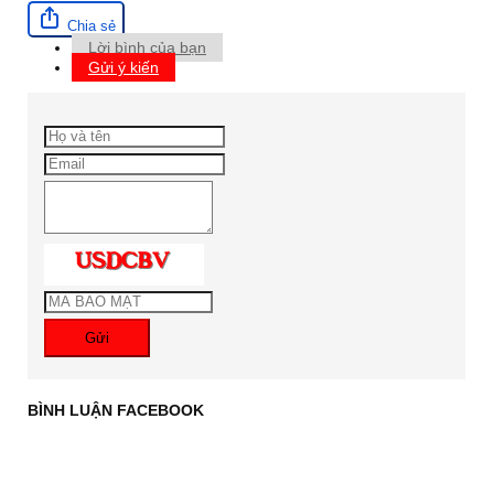
Chia sẻ
Lời bình của bạn
Gửi ý kiến
Gửi
BÌNH LUẬN FACEBOOK