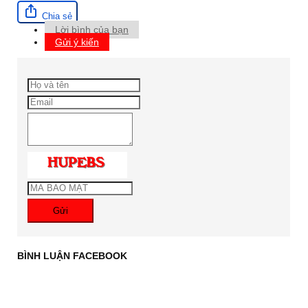
Chia sẻ
Lời bình của bạn
Gửi ý kiến
Gửi
BÌNH LUẬN FACEBOOK