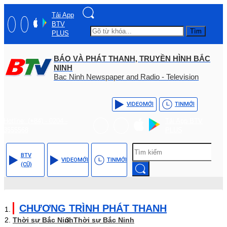
Tải App
BTV
Tìm
PLUS
BÁO VÀ PHÁT THANH, TRUYỀN HÌNH BẮC
NINH
Bac Ninh Newspaper and Radio - Television
VIDEO
MỚI
TIN
MỚI
Hotline: (+84) - 0204 -
Tải App BTV
3555568
PLUS
BTV
VIDEO
MỚI
TIN
MỚI
(CŨ)
CHƯƠNG TRÌNH PHÁT THANH
Thời sự Bắc Ninh
Thời sự Bắc Ninh