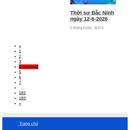
Thời sự Bắc Ninh
ngày 12-6-2026
2 tháng trước
8,015
«
1
2
3
4
(current)
5
6
7
...
182
183
»
Trang chủ