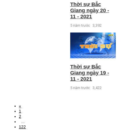
Thời sự Bắc
Giang ngày 20 -
11 - 2021
5 năm trước
3,392
Thời sự Bắc
Giang ngày 19 -
11 - 2021
5 năm trước
3,422
«
1
2
...
122