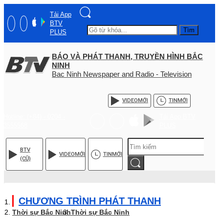
Tải App
BTV
Tìm
PLUS
BÁO VÀ PHÁT THANH, TRUYỀN HÌNH BẮC
NINH
Bac Ninh Newspaper and Radio - Television
VIDEO
MỚI
TIN
MỚI
Hotline: (+84) - 0204 -
Tải App BTV
3555568
PLUS
BTV
VIDEO
MỚI
TIN
MỚI
(CŨ)
CHƯƠNG TRÌNH PHÁT THANH
Thời sự Bắc Ninh
Thời sự Bắc Ninh