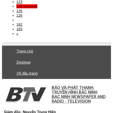
123
124
(current)
125
126
..
182
183
»
Trang chủ
Desktop
Về đầu trang
BÁO VÀ PHÁT THANH,
TRUYỀN HÌNH BẮC NINH
BAC NINH NEWSPAPER AND
RADIO - TELEVISION
Giám đốc: Nguyễn Trung Hiền