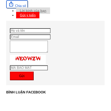
Chia sẻ
Lời bình của bạn
Gửi ý kiến
Gửi
BÌNH LUẬN FACEBOOK