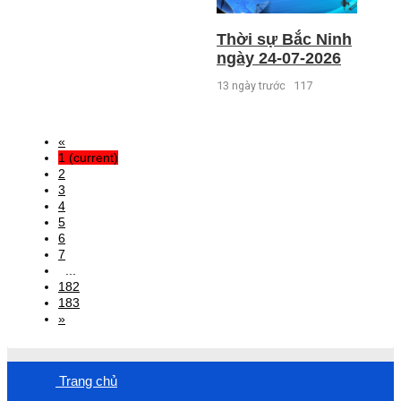
Thời sự Bắc Ninh
ngày 24-07-2026
13 ngày trước
117
«
1
(current)
2
3
4
5
6
7
...
182
183
»
Trang chủ