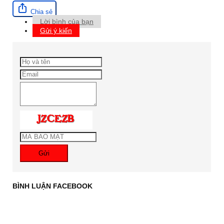
Chia sẻ
Lời bình của bạn
Gửi ý kiến
Gửi
BÌNH LUẬN FACEBOOK