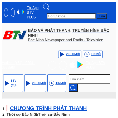
Tải App
BTV
Tìm
PLUS
BÁO VÀ PHÁT THANH, TRUYỀN HÌNH BẮC
NINH
Bac Ninh Newspaper and Radio - Television
VIDEO
MỚI
TIN
MỚI
Hotline: (+84) - 0204 -
Tải App BTV
3555568
PLUS
BTV
VIDEO
MỚI
TIN
MỚI
(CŨ)
CHƯƠNG TRÌNH PHÁT THANH
Thời sự Bắc Ninh
Thời sự Bắc Ninh