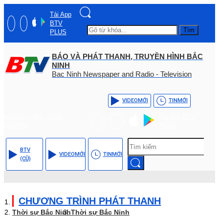
Tải App
BTV
Tìm
PLUS
BÁO VÀ PHÁT THANH, TRUYỀN HÌNH BẮC
NINH
Bac Ninh Newspaper and Radio - Television
VIDEO
MỚI
TIN
MỚI
Hotline: (+84) - 0204 -
Tải App BTV
3555568
PLUS
BTV
VIDEO
MỚI
TIN
MỚI
(CŨ)
CHƯƠNG TRÌNH PHÁT THANH
Thời sự Bắc Ninh
Thời sự Bắc Ninh