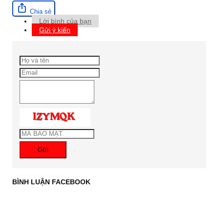
Chia sẻ
Lời bình của bạn
Gửi ý kiến
Gửi
BÌNH LUẬN FACEBOOK