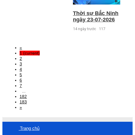
Thời sự Bắc Ninh
ngày 23-07-2026
14 ngày trước
117
«
1
(current)
2
3
4
5
6
7
...
182
183
»
Trang chủ