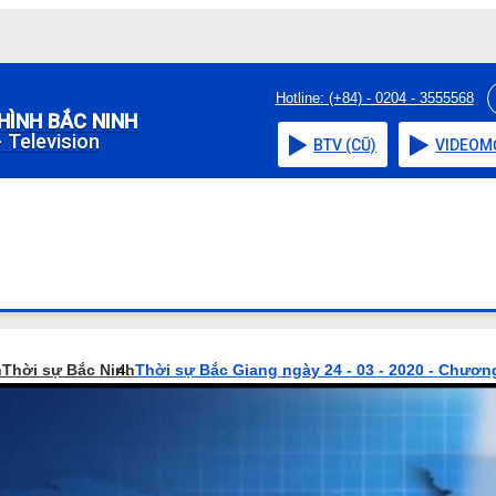
Hotline: (+84) - 0204 - 3555568
HÌNH BẮC NINH
 Television
BTV (CŨ)
VIDEO
M
h
Thời sự Bắc Ninh
Thời sự Bắc Giang ngày 24 - 03 - 2020 - Chương