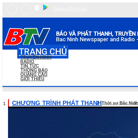
Tải App BTV PLUS
BÁO VÀ PHÁT THANH, TRUYỀN 
Bac Ninh Newspaper and Radio -
TRANG CHỦ
TRUYỀN HÌNH
RADIO
TIN TỨC
THÔNG BÁO
QUẢNG CÁO
GIỚI THIỆU
CHƯƠNG TRÌNH PHÁT THANH
Thời sự Bắc Nin