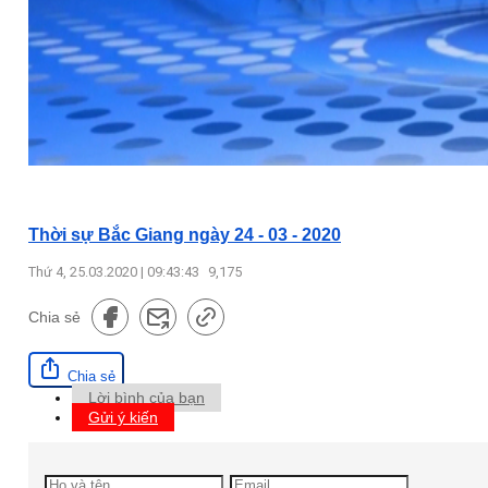
Thời sự Bắc Giang ngày 24 - 03 - 2020
Thứ 4, 25.03.2020 | 09:43:43
9,175
Chia sẻ
Chia sẻ
Lời bình của bạn
Gửi ý kiến