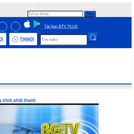
Tìm
Tải App BTV PLUS
ỚI
TIN
MỚI
 trình phát thanh