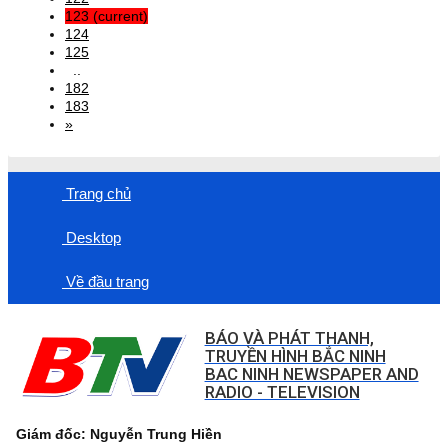
123
(current)
124
125
..
182
183
»
Trang chủ
Desktop
Về đầu trang
BÁO VÀ PHÁT THANH,
TRUYỀN HÌNH BẮC NINH
BAC NINH NEWSPAPER AND
RADIO - TELEVISION
Giám đốc: Nguyễn Trung Hiền