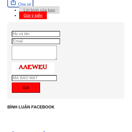
Chia sẻ
Lời bình của bạn
Gửi ý kiến
Gửi
BÌNH LUẬN FACEBOOK