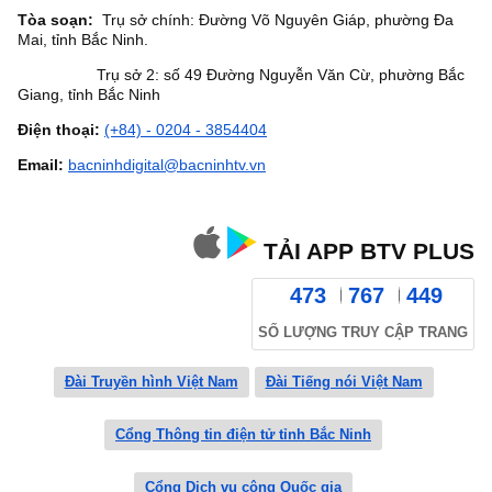
Tòa soạn:
Trụ sở chính: Đường Võ Nguyên Giáp, phường Đa
Mai, tỉnh Bắc Ninh.
Trụ sở 2: số 49 Đường Nguyễn Văn Cừ, phường Bắc
Giang, tỉnh Bắc Ninh
Điện thoại:
(+84) - 0204 - 3854404
Email:
bacninhdigital@bacninhtv.vn
TẢI APP BTV PLUS
473
767
449
SỐ LƯỢNG TRUY CẬP TRANG
Đài Truyền hình Việt Nam
Đài Tiếng nói Việt Nam
Cổng Thông tin điện tử tỉnh Bắc Ninh
Cổng Dịch vụ công Quốc gia