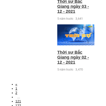
Thời sự Bắc
Giang ngày 03 -
12 - 2021
5 năm trước
3,641
Thời sự Bắc
Giang ngày 02 -
12 - 2021
5 năm trước
3,470
«
1
2
...
121
122