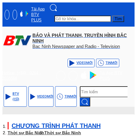
Tải App
BTV
Tìm
PLUS
BÁO VÀ PHÁT THANH, TRUYỀN HÌNH BẮC
NINH
Bac Ninh Newspaper and Radio - Television
VIDEO
MỚI
TIN
MỚI
Hotline: (+84) - 0204 -
Tải App BTV
3555568
PLUS
BTV
VIDEO
MỚI
TIN
MỚI
(CŨ)
CHƯƠNG TRÌNH PHÁT THANH
Thời sự Bắc Ninh
Thời sự Bắc Ninh