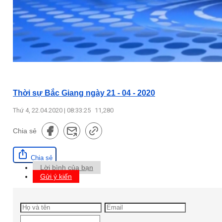
Thời sự Bắc Giang ngày 21 - 04 - 2020
Thứ 4, 22.04.2020 | 08:33:25
11,280
Chia sẻ
Chia sẻ
Lời bình của bạn
Gửi ý kiến