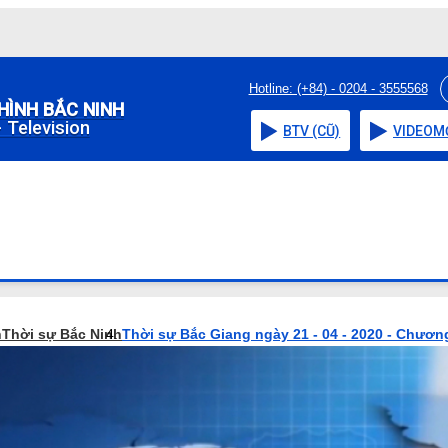
Hotline: (+84) - 0204 - 3555568
HÌNH BẮC NINH
 Television
BTV (CŨ)
VIDEO
M
h
Thời sự Bắc Ninh
Thời sự Bắc Giang ngày 21 - 04 - 2020 - Chương