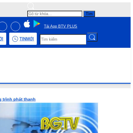
Tìm
Tải App BTV PLUS
ỚI
TIN
MỚI
 trình phát thanh