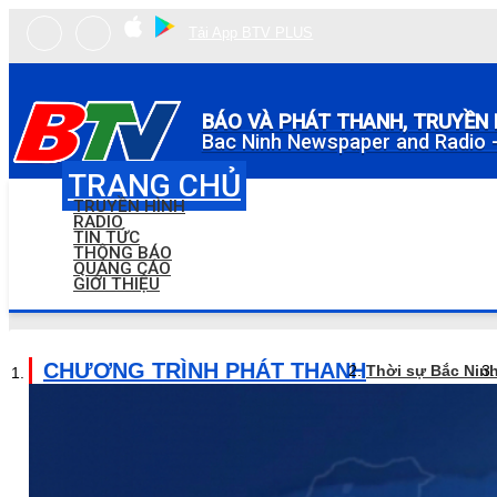
Tải App BTV PLUS
BÁO VÀ PHÁT THANH, TRUYỀN 
Bac Ninh Newspaper and Radio -
TRANG CHỦ
TRUYỀN HÌNH
RADIO
TIN TỨC
THÔNG BÁO
QUẢNG CÁO
GIỚI THIỆU
CHƯƠNG TRÌNH PHÁT THANH
Thời sự Bắc Nin