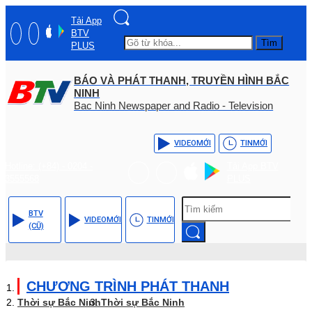
Tải App
BTV
Tìm
PLUS
BÁO VÀ PHÁT THANH, TRUYỀN HÌNH BẮC
NINH
Bac Ninh Newspaper and Radio - Television
VIDEO
MỚI
TIN
MỚI
Hotline: (+84) - 0204 -
Tải App BTV
3555568
PLUS
BTV
VIDEO
MỚI
TIN
MỚI
(CŨ)
CHƯƠNG TRÌNH PHÁT THANH
Thời sự Bắc Ninh
Thời sự Bắc Ninh