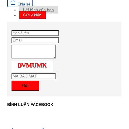
Chia sẻ
Lời bình của bạn
Gửi ý kiến
Gửi
BÌNH LUẬN FACEBOOK