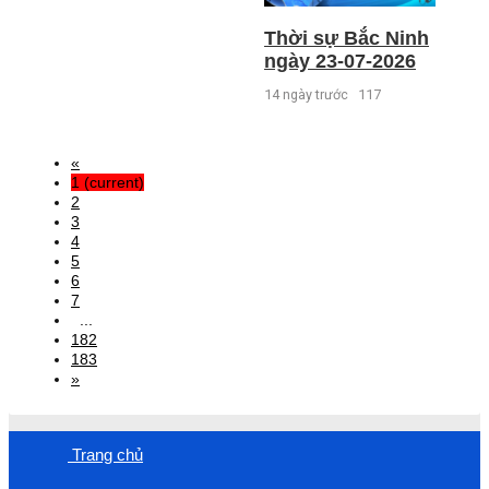
Thời sự Bắc Ninh
ngày 23-07-2026
14 ngày trước
117
«
1
(current)
2
3
4
5
6
7
...
182
183
»
Trang chủ