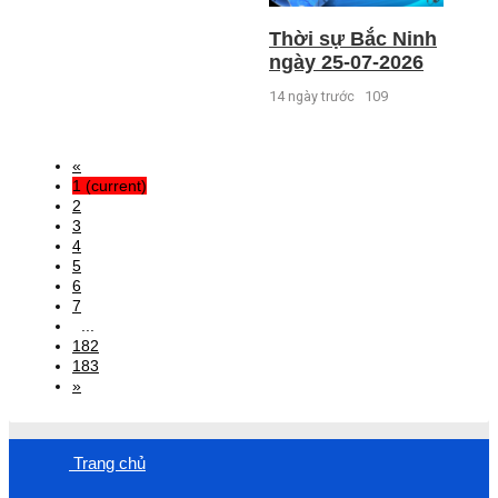
Thời sự Bắc Ninh
ngày 25-07-2026
14 ngày trước
109
«
1
(current)
2
3
4
5
6
7
...
182
183
»
Trang chủ