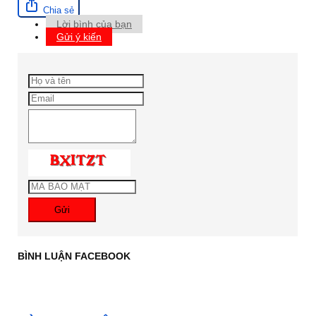
Chia sẻ
Lời bình của bạn
Gửi ý kiến
Gửi
BÌNH LUẬN FACEBOOK