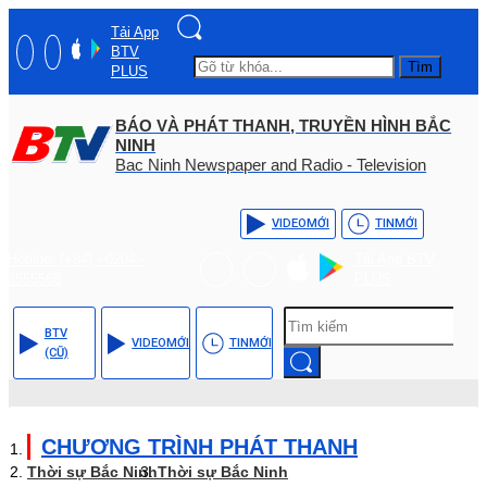
Tải App
BTV
Tìm
PLUS
BÁO VÀ PHÁT THANH, TRUYỀN HÌNH BẮC
NINH
Bac Ninh Newspaper and Radio - Television
VIDEO
MỚI
TIN
MỚI
Hotline: (+84) - 0204 -
Tải App BTV
3555568
PLUS
BTV
VIDEO
MỚI
TIN
MỚI
(CŨ)
CHƯƠNG TRÌNH PHÁT THANH
Thời sự Bắc Ninh
Thời sự Bắc Ninh