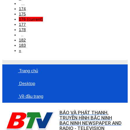
...
174
175
176
(current)
177
178
..
182
183
»
Trang chủ
Desktop
Về đầu trang
BÁO VÀ PHÁT THANH,
TRUYỀN HÌNH BẮC NINH
BAC NINH NEWSPAPER AND
RADIO - TELEVISION