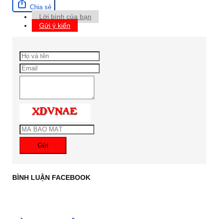
Chia sẻ
Lời bình của bạn
Gửi ý kiến
Gửi
BÌNH LUẬN FACEBOOK