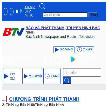
Tải App
BTV
Tìm
PLUS
BÁO VÀ PHÁT THANH, TRUYỀN HÌNH BẮC
NINH
Bac Ninh Newspaper and Radio - Television
VIDEO
MỚI
TIN
MỚI
Hotline: (+84) - 0204 -
Tải App BTV
3555568
PLUS
BTV
VIDEO
MỚI
TIN
MỚI
(CŨ)
CHƯƠNG TRÌNH PHÁT THANH
Thời sự Bắc Ninh
Thời sự Bắc Ninh