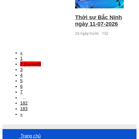
Thời sự Bắc Ninh
ngày 11-07-2026
26 ngày trước
152
«
1
2
(current)
3
4
5
6
7
...
182
183
»
Trang chủ