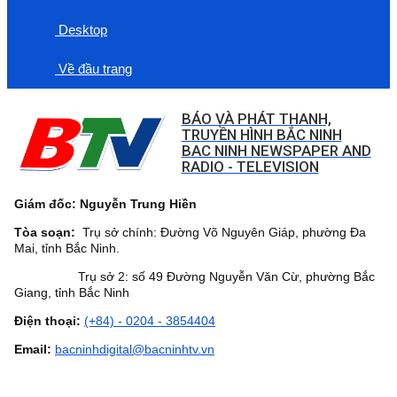
Desktop
Về đầu trang
BÁO VÀ PHÁT THANH,
TRUYỀN HÌNH BẮC NINH
BAC NINH NEWSPAPER AND
RADIO - TELEVISION
Giám đốc: Nguyễn Trung Hiền
Tòa soạn:
Trụ sở chính: Đường Võ Nguyên Giáp, phường Đa
Mai, tỉnh Bắc Ninh.
Trụ sở 2: số 49 Đường Nguyễn Văn Cừ, phường Bắc
Giang, tỉnh Bắc Ninh
Điện thoại:
(+84) - 0204 - 3854404
Email:
bacninhdigital@bacninhtv.vn