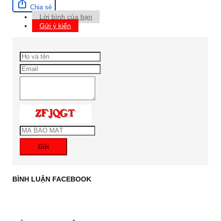
Chia sẻ
Lời bình của bạn
Gửi ý kiến
Gửi
BÌNH LUẬN FACEBOOK