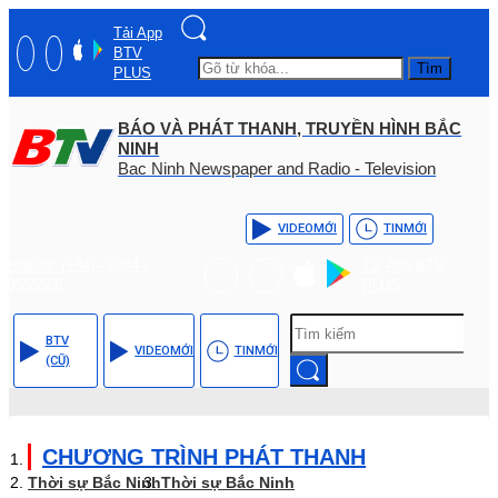
Tải App
BTV
Tìm
PLUS
BÁO VÀ PHÁT THANH, TRUYỀN HÌNH BẮC
NINH
Bac Ninh Newspaper and Radio - Television
VIDEO
MỚI
TIN
MỚI
Hotline: (+84) - 0204 -
Tải App BTV
3555568
PLUS
BTV
VIDEO
MỚI
TIN
MỚI
(CŨ)
CHƯƠNG TRÌNH PHÁT THANH
Thời sự Bắc Ninh
Thời sự Bắc Ninh