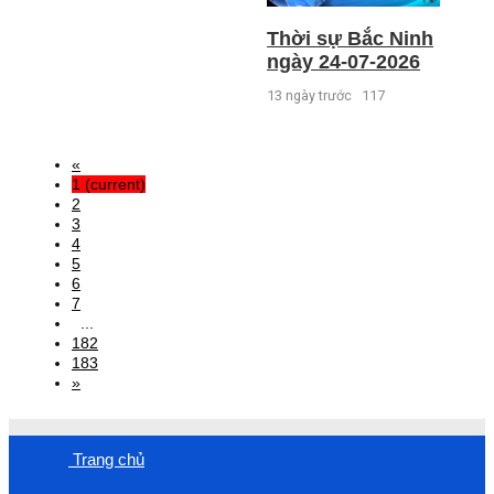
Thời sự Bắc Ninh
ngày 24-07-2026
13 ngày trước
117
«
1
(current)
2
3
4
5
6
7
...
182
183
»
Trang chủ