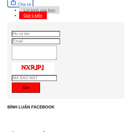
Chia sẻ
Lời bình của bạn
Gửi ý kiến
Gửi
BÌNH LUẬN FACEBOOK