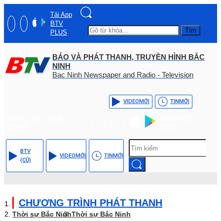
Tải App
BTV
Tìm
PLUS
BÁO VÀ PHÁT THANH, TRUYỀN HÌNH BẮC
NINH
Bac Ninh Newspaper and Radio - Television
VIDEO
MỚI
TIN
MỚI
Hotline: (+84) - 0204 -
Tải App BTV
3555568
PLUS
BTV
VIDEO
MỚI
TIN
MỚI
(CŨ)
CHƯƠNG TRÌNH PHÁT THANH
Thời sự Bắc Ninh
Thời sự Bắc Ninh