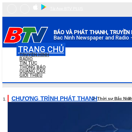
Tải App BTV PLUS
BÁO VÀ PHÁT THANH, TRUYỀN 
Bac Ninh Newspaper and Radio -
TRANG CHỦ
TRUYỀN HÌNH
RADIO
TIN TỨC
THÔNG BÁO
QUẢNG CÁO
GIỚI THIỆU
CHƯƠNG TRÌNH PHÁT THANH
Thời sự Bắc Nin