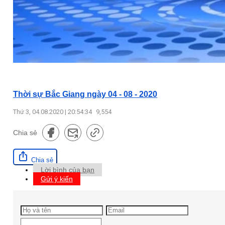
Thời sự Bắc Giang ngày 04 - 08 - 2020
Thứ 3, 04.08.2020 | 20:54:34
9,554
Chia sẻ
Chia sẻ
Lời bình của bạn
Gửi ý kiến