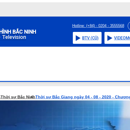
Hotline: (+84) - 0204 - 3555568
HÌNH BẮC NINH
 Television
BTV (CŨ)
VIDEO
M
h
Thời sự Bắc Ninh
Thời sự Bắc Giang ngày 04 - 08 - 2020 - Chương