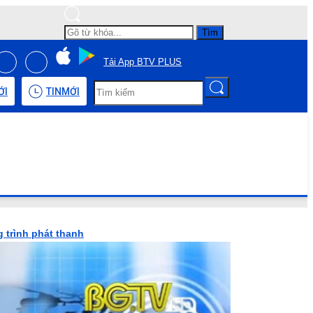
Tìm
Tải App BTV PLUS
ỚI
TIN
MỚI
 trình phát thanh