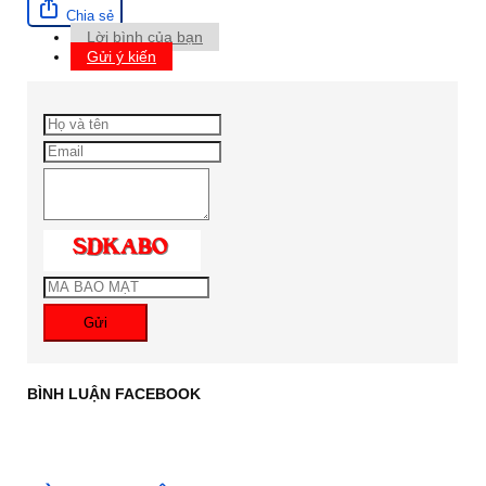
Chia sẻ
Lời bình của bạn
Gửi ý kiến
Gửi
BÌNH LUẬN FACEBOOK