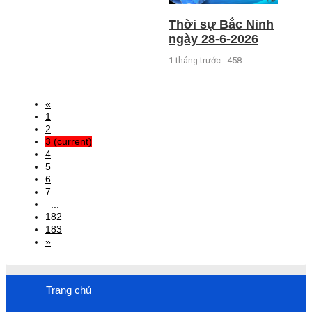
Thời sự Bắc Ninh
ngày 28-6-2026
1 tháng trước
458
«
1
2
3
(current)
4
5
6
7
...
182
183
»
Trang chủ