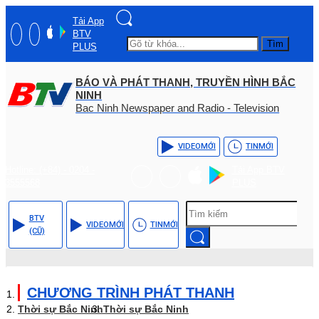
Tải App
BTV
Tìm
PLUS
BÁO VÀ PHÁT THANH, TRUYỀN HÌNH BẮC
NINH
Bac Ninh Newspaper and Radio - Television
VIDEO
MỚI
TIN
MỚI
Hotline: (+84) - 0204 -
Tải App BTV
3555568
PLUS
BTV
VIDEO
MỚI
TIN
MỚI
(CŨ)
CHƯƠNG TRÌNH PHÁT THANH
Thời sự Bắc Ninh
Thời sự Bắc Ninh