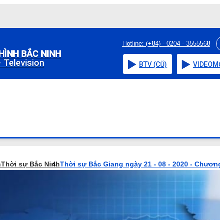
Hotline: (+84) - 0204 - 3555568
HÌNH BẮC NINH
 Television
BTV (CŨ)
VIDEO
M
h
Thời sự Bắc Ninh
Thời sự Bắc Giang ngày 21 - 08 - 2020 - Chương