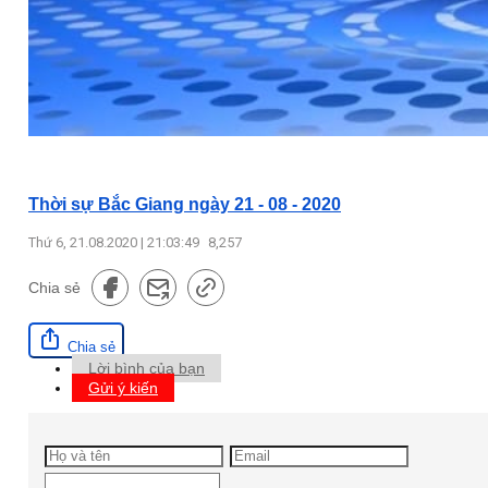
Thời sự Bắc Giang ngày 21 - 08 - 2020
Thứ 6, 21.08.2020 | 21:03:49
8,257
Chia sẻ
Chia sẻ
Lời bình của bạn
Gửi ý kiến