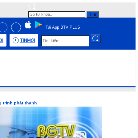
Tìm
Tải App BTV PLUS
ỚI
TIN
MỚI
 trình phát thanh