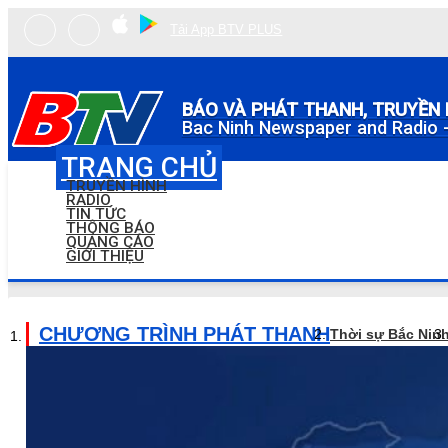
Tải App BTV PLUS
BÁO VÀ PHÁT THANH, TRUYỀN 
Bac Ninh Newspaper and Radio -
TRANG CHỦ
TRUYỀN HÌNH
RADIO
TIN TỨC
THÔNG BÁO
QUẢNG CÁO
GIỚI THIỆU
CHƯƠNG TRÌNH PHÁT THANH
Thời sự Bắc Nin