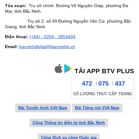
Tòa soạn:
Trụ sở chính: Đường Võ Nguyên Giáp, phường Đa
Mai, tỉnh Bắc Ninh.
Trụ sở 2: số 49 Đường Nguyễn Văn Cừ, phường Bắc
Giang, tỉnh Bắc Ninh
Điện thoại:
(+84) - 0204 - 3854404
Email:
bacninhdigital@bacninhtv.vn
TẢI APP BTV PLUS
472
075
437
SỐ LƯỢNG TRUY CẬP TRANG
Đài Truyền hình Việt Nam
Đài Tiếng nói Việt Nam
Cổng Thông tin điện tử tỉnh Bắc Ninh
Cổng Dịch vụ công Quốc gia