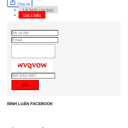
Chia sẻ
Lời bình của bạn
Gửi ý kiến
Gửi
BÌNH LUẬN FACEBOOK