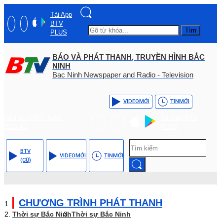
Tải App
BTV
Tìm
PLUS
BÁO VÀ PHÁT THANH, TRUYỀN HÌNH BẮC
NINH
Bac Ninh Newspaper and Radio - Television
VIDEO
MỚI
TIN
MỚI
Hotline: (+84) - 0204 -
Tải App BTV
3555568
PLUS
BTV
VIDEO
MỚI
TIN
MỚI
(CŨ)
CHƯƠNG TRÌNH PHÁT THANH
Thời sự Bắc Ninh
Thời sự Bắc Ninh