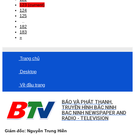
123
(current)
124
125
..
182
183
»
Trang chủ
Desktop
Về đầu trang
BÁO VÀ PHÁT THANH,
TRUYỀN HÌNH BẮC NINH
BAC NINH NEWSPAPER AND
RADIO - TELEVISION
Giám đốc: Nguyễn Trung Hiền