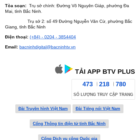
Tòa soạn:
Trụ sở chính: Đường Võ Nguyên Giáp, phường Đa
Mai, tỉnh Bắc Ninh.
Trụ sở 2: số 49 Đường Nguyễn Văn Cừ, phường Bắc
Giang, tỉnh Bắc Ninh
Điện thoại:
(+84) - 0204 - 3854404
Email:
bacninhdigital@bacninhtv.vn
TẢI APP BTV PLUS
473
218
780
SỐ LƯỢNG TRUY CẬP TRANG
Đài Truyền hình Việt Nam
Đài Tiếng nói Việt Nam
Cổng Thông tin điện tử tỉnh Bắc Ninh
Cổng Dịch vụ công Quốc gia