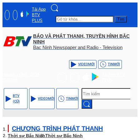
Tải App
BTV
Tìm
PLUS
BÁO VÀ PHÁT THANH, TRUYỀN HÌNH BẮC
NINH
Bac Ninh Newspaper and Radio - Television
VIDEO
MỚI
TIN
MỚI
Hotline: (+84) - 0204 -
Tải App BTV
3555568
PLUS
BTV
VIDEO
MỚI
TIN
MỚI
(CŨ)
CHƯƠNG TRÌNH PHÁT THANH
Thời sự Bắc Ninh
Thời sự Bắc Ninh