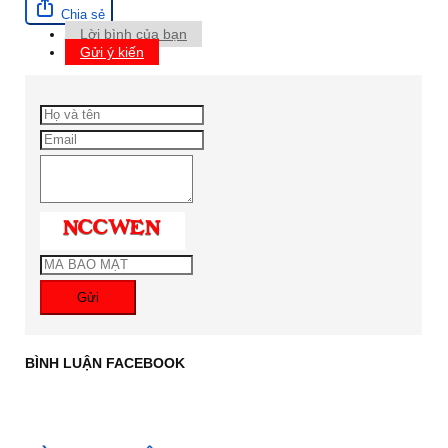
Chia sẻ
Lời bình của bạn
Gửi ý kiến
Gửi
BÌNH LUẬN FACEBOOK