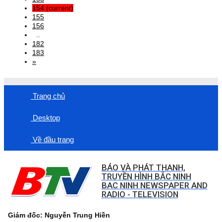
154
(current)
155
156
..
182
183
»
Trang chủ
Desktop
Về đầu trang
BÁO VÀ PHÁT THANH,
TRUYỀN HÌNH BẮC NINH
BAC NINH NEWSPAPER AND
RADIO - TELEVISION
Giám đốc: Nguyễn Trung Hiền