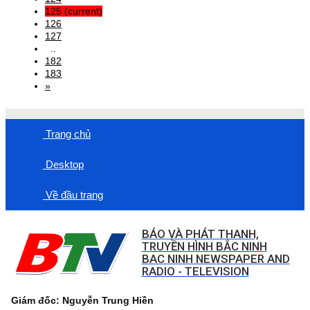
125
(current)
126
127
..
182
183
»
Trang chủ
Desktop
Về đầu trang
BÁO VÀ PHÁT THANH,
TRUYỀN HÌNH BẮC NINH
BAC NINH NEWSPAPER AND
RADIO - TELEVISION
Giám đốc: Nguyễn Trung Hiền