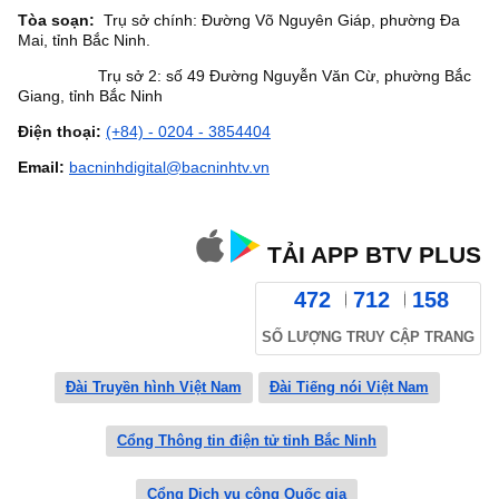
Tòa soạn:
Trụ sở chính: Đường Võ Nguyên Giáp, phường Đa
Mai, tỉnh Bắc Ninh.
Trụ sở 2: số 49 Đường Nguyễn Văn Cừ, phường Bắc
Giang, tỉnh Bắc Ninh
Điện thoại:
(+84) - 0204 - 3854404
Email:
bacninhdigital@bacninhtv.vn
TẢI APP BTV PLUS
472
712
158
SỐ LƯỢNG TRUY CẬP TRANG
Đài Truyền hình Việt Nam
Đài Tiếng nói Việt Nam
Cổng Thông tin điện tử tỉnh Bắc Ninh
Cổng Dịch vụ công Quốc gia