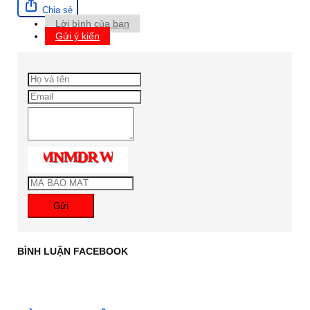
Chia sẻ
Lời bình của bạn
Gửi ý kiến
Gửi
BÌNH LUẬN FACEBOOK