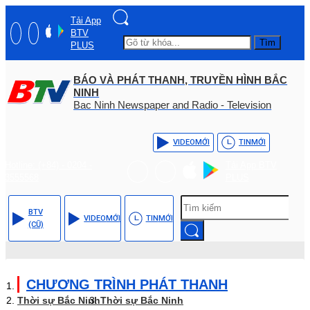
Tải App
BTV
Tìm
PLUS
BÁO VÀ PHÁT THANH, TRUYỀN HÌNH BẮC
NINH
Bac Ninh Newspaper and Radio - Television
VIDEO
MỚI
TIN
MỚI
Hotline: (+84) - 0204 -
Tải App BTV
3555568
PLUS
BTV
VIDEO
MỚI
TIN
MỚI
(CŨ)
CHƯƠNG TRÌNH PHÁT THANH
Thời sự Bắc Ninh
Thời sự Bắc Ninh