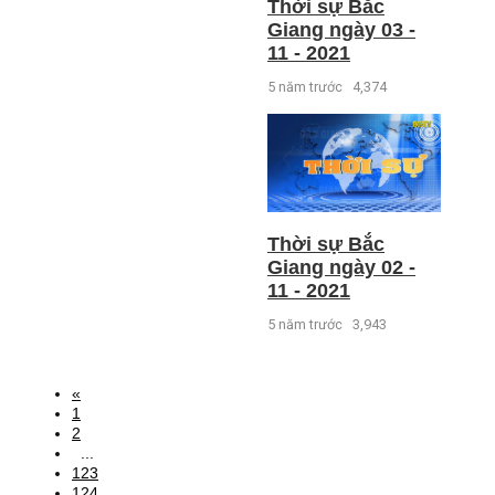
Thời sự Bắc
Giang ngày 03 -
11 - 2021
5 năm trước
4,374
Thời sự Bắc
Giang ngày 02 -
11 - 2021
5 năm trước
3,943
«
1
2
...
123
124