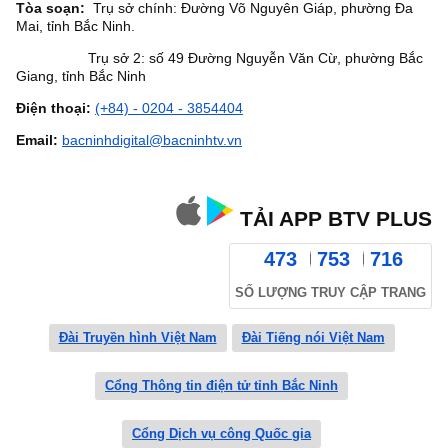
Tòa soạn:
Trụ sở chính: Đường Võ Nguyên Giáp, phường Đa
Mai, tỉnh Bắc Ninh.
Trụ sở 2: số 49 Đường Nguyễn Văn Cừ, phường Bắc
Giang, tỉnh Bắc Ninh
Điện thoại:
(+84) - 0204 - 3854404
Email:
bacninhdigital@bacninhtv.vn
TẢI APP BTV PLUS
473
753
716
SỐ LƯỢNG TRUY CẬP TRANG
Đài Truyền hình Việt Nam
Đài Tiếng nói Việt Nam
Cổng Thông tin điện tử tỉnh Bắc Ninh
Cổng Dịch vụ công Quốc gia