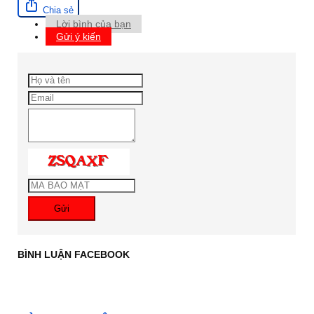
Chia sẻ
Lời bình của bạn
Gửi ý kiến
Gửi
BÌNH LUẬN FACEBOOK