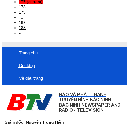
177
(current)
178
179
..
182
183
»
Trang chủ
Desktop
Về đầu trang
BÁO VÀ PHÁT THANH,
TRUYỀN HÌNH BẮC NINH
BAC NINH NEWSPAPER AND
RADIO - TELEVISION
Giám đốc: Nguyễn Trung Hiền