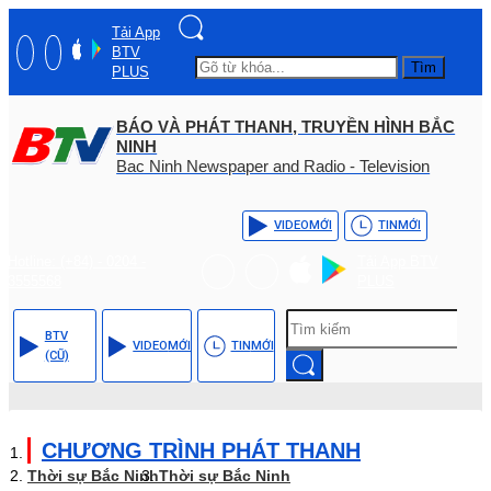
Tải App
BTV
Tìm
PLUS
BÁO VÀ PHÁT THANH, TRUYỀN HÌNH BẮC
NINH
Bac Ninh Newspaper and Radio - Television
VIDEO
MỚI
TIN
MỚI
Hotline: (+84) - 0204 -
Tải App BTV
3555568
PLUS
BTV
VIDEO
MỚI
TIN
MỚI
(CŨ)
CHƯƠNG TRÌNH PHÁT THANH
Thời sự Bắc Ninh
Thời sự Bắc Ninh