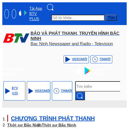
Tải App
BTV
Tìm
PLUS
BÁO VÀ PHÁT THANH, TRUYỀN HÌNH BẮC
NINH
Bac Ninh Newspaper and Radio - Television
VIDEO
MỚI
TIN
MỚI
Hotline: (+84) - 0204 -
Tải App BTV
3555568
PLUS
BTV
VIDEO
MỚI
TIN
MỚI
(CŨ)
CHƯƠNG TRÌNH PHÁT THANH
Thời sự Bắc Ninh
Thời sự Bắc Ninh