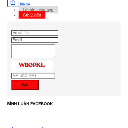
Chia sẻ
Lời bình của bạn
Gửi ý kiến
Gửi
BÌNH LUẬN FACEBOOK