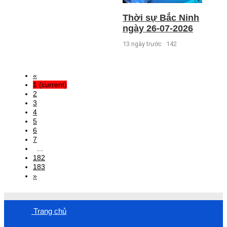
Thời sự Bắc Ninh
ngày 26-07-2026
13 ngày trước
142
«
1
(current)
2
3
4
5
6
7
...
182
183
»
Trang chủ