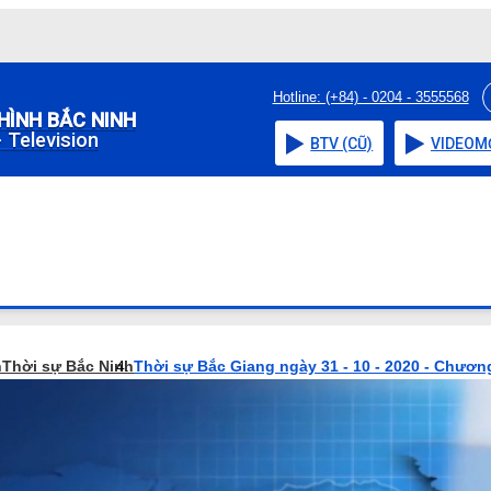
Hotline: (+84) - 0204 - 3555568
HÌNH BẮC NINH
 Television
BTV (CŨ)
VIDEO
M
h
Thời sự Bắc Ninh
Thời sự Bắc Giang ngày 31 - 10 - 2020 - Chương