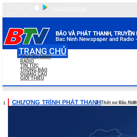
Tải App BTV PLUS
BÁO VÀ PHÁT THANH, TRUYỀN 
Bac Ninh Newspaper and Radio -
TRANG CHỦ
TRUYỀN HÌNH
RADIO
TIN TỨC
THÔNG BÁO
QUẢNG CÁO
GIỚI THIỆU
CHƯƠNG TRÌNH PHÁT THANH
Thời sự Bắc Nin