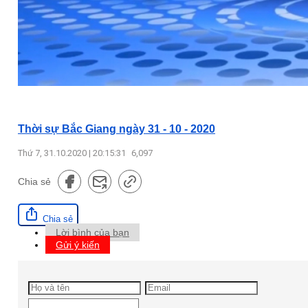
Thời sự Bắc Giang ngày 31 - 10 - 2020
Thứ 7, 31.10.2020 | 20:15:31
6,097
Chia sẻ
Chia sẻ
Lời bình của bạn
Gửi ý kiến