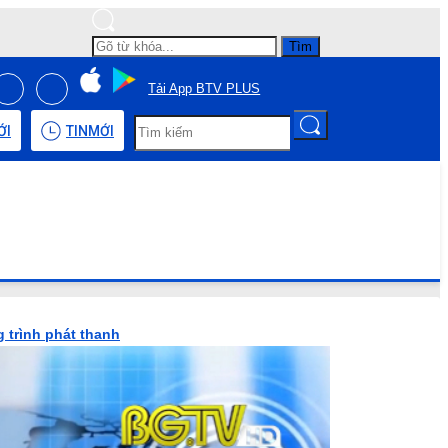
Tìm
Tải App BTV PLUS
ỚI
TIN
MỚI
 trình phát thanh