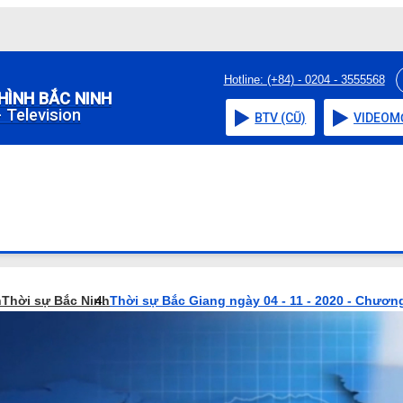
Hotline: (+84) - 0204 - 3555568
HÌNH BẮC NINH
 Television
BTV (CŨ)
VIDEO
M
h
Thời sự Bắc Ninh
Thời sự Bắc Giang ngày 04 - 11 - 2020 - Chương