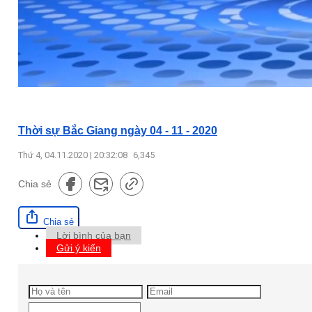
Thời sự Bắc Giang ngày 04 - 11 - 2020
Thứ 4, 04.11.2020 | 20:32:08
6,345
Chia sẻ
Chia sẻ
Lời bình của bạn
Gửi ý kiến