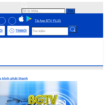
Tìm
Tải App BTV PLUS
ỚI
TIN
MỚI
 trình phát thanh