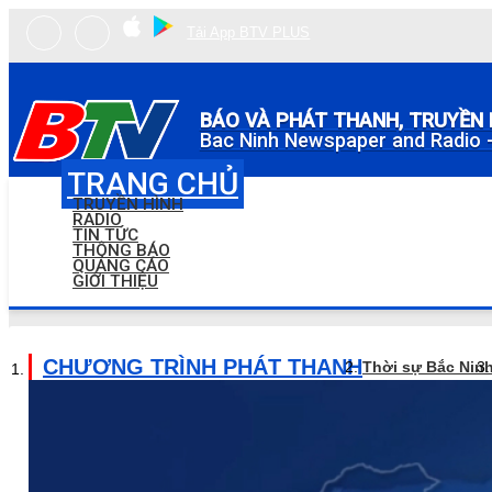
Tải App BTV PLUS
BÁO VÀ PHÁT THANH, TRUYỀN 
Bac Ninh Newspaper and Radio -
TRANG CHỦ
TRUYỀN HÌNH
RADIO
TIN TỨC
THÔNG BÁO
QUẢNG CÁO
GIỚI THIỆU
CHƯƠNG TRÌNH PHÁT THANH
Thời sự Bắc Nin