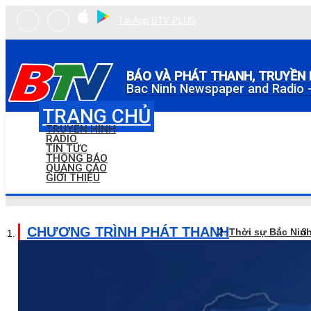
Tải App BTV PLUS
BÁO VÀ PHÁT THANH, TRUYỀN 
Bac Ninh Newspaper and Radio -
TRANG CHỦ
TRUYỀN HÌNH
RADIO
TIN TỨC
THÔNG BÁO
QUẢNG CÁO
GIỚI THIỆU
CHƯƠNG TRÌNH PHÁT THANH
Thời sự Bắc Nin