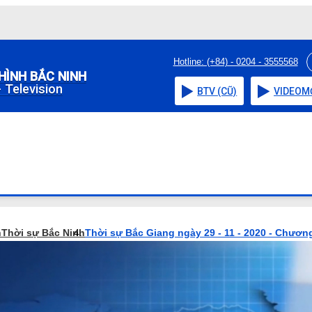
Hotline: (+84) - 0204 - 3555568
HÌNH BẮC NINH
 Television
BTV (CŨ)
VIDEO
M
h
Thời sự Bắc Ninh
Thời sự Bắc Giang ngày 29 - 11 - 2020 - Chương