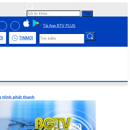
Tìm
Tải App BTV PLUS
ỚI
TIN
MỚI
 trình phát thanh