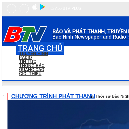
Tải App BTV PLUS
BÁO VÀ PHÁT THANH, TRUYỀN 
Bac Ninh Newspaper and Radio -
TRANG CHỦ
TRUYỀN HÌNH
RADIO
TIN TỨC
THÔNG BÁO
QUẢNG CÁO
GIỚI THIỆU
CHƯƠNG TRÌNH PHÁT THANH
Thời sự Bắc Nin