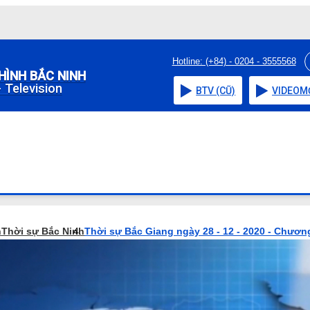
Hotline: (+84) - 0204 - 3555568
HÌNH BẮC NINH
 Television
BTV (CŨ)
VIDEO
M
h
Thời sự Bắc Ninh
Thời sự Bắc Giang ngày 28 - 12 - 2020 - Chương