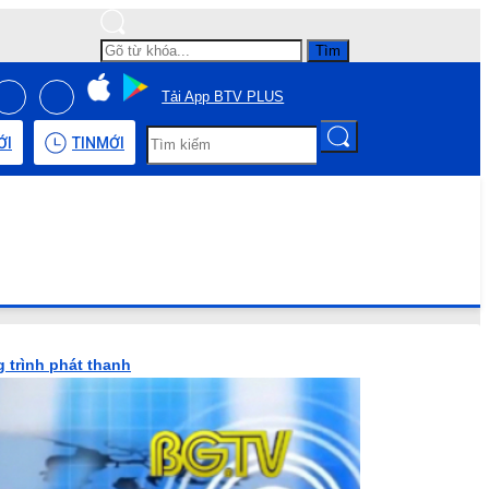
Tìm
Tải App BTV PLUS
ỚI
TIN
MỚI
 trình phát thanh