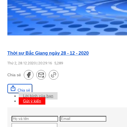
Thời sự Bắc Giang ngày 28 - 12 - 2020
Thứ 2, 28.12.2020 | 20:29:16
5,289
Chia sẻ
Chia sẻ
Lời bình của bạn
Gửi ý kiến