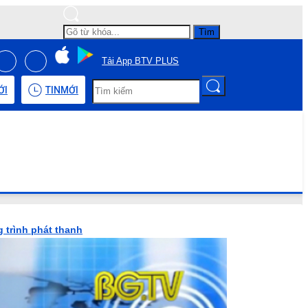
Tìm
Tải App BTV PLUS
ỚI
TIN
MỚI
 trình phát thanh