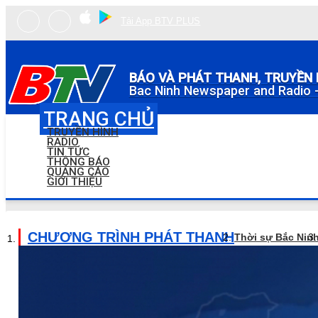
Tải App BTV PLUS
BÁO VÀ PHÁT THANH, TRUYỀN 
Bac Ninh Newspaper and Radio -
TRANG CHỦ
TRUYỀN HÌNH
RADIO
TIN TỨC
THÔNG BÁO
QUẢNG CÁO
GIỚI THIỆU
CHƯƠNG TRÌNH PHÁT THANH
Thời sự Bắc Nin