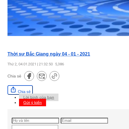
Thời sự Bắc Giang ngày 04 - 01 - 2021
Thứ 2, 04.01.2021 | 21:32:50
5,386
Chia sẻ
Chia sẻ
Lời bình của bạn
Gửi ý kiến