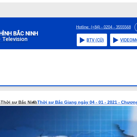
Hotline: (+84) - 0204 - 3555568
HÌNH BẮC NINH
 Television
BTV (CŨ)
VIDEO
M
h
Thời sự Bắc Ninh
Thời sự Bắc Giang ngày 04 - 01 - 2021 - Chương