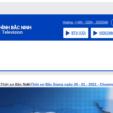
Hotline: (+84) - 0204 - 3555568
HÌNH BẮC NINH
 Television
BTV (CŨ)
VIDEO
M
h
Thời sự Bắc Ninh
Thời sự Bắc Giang ngày 26 - 01 - 2021 - Chương