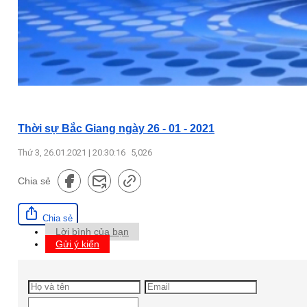
Thời sự Bắc Giang ngày 26 - 01 - 2021
Thứ 3, 26.01.2021 | 20:30:16
5,026
Chia sẻ
Chia sẻ
Lời bình của bạn
Gửi ý kiến