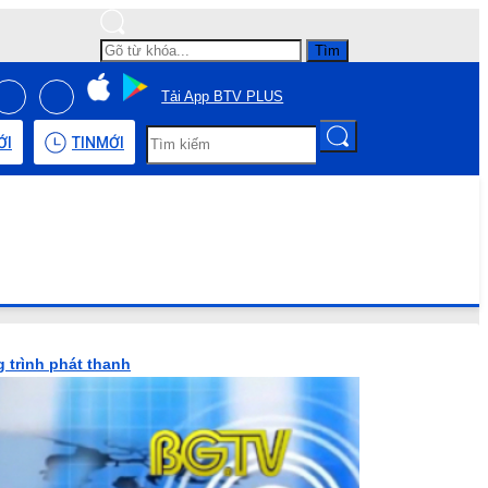
Tìm
Tải App BTV PLUS
ỚI
TIN
MỚI
 trình phát thanh