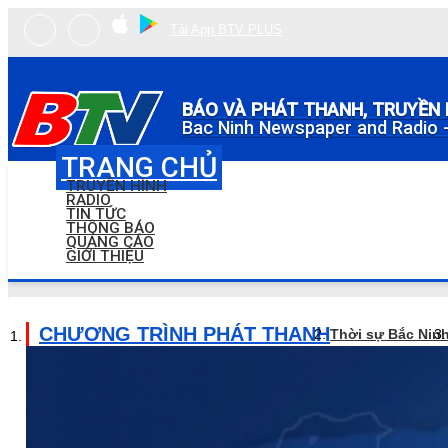
Tải App BTV PLUS
BÁO VÀ PHÁT THANH, TRUYỀN 
Bac Ninh Newspaper and Radio -
TRANG CHỦ
TRUYỀN HÌNH
RADIO
TIN TỨC
THÔNG BÁO
QUẢNG CÁO
GIỚI THIỆU
CHƯƠNG TRÌNH PHÁT THANH
Thời sự Bắc Nin