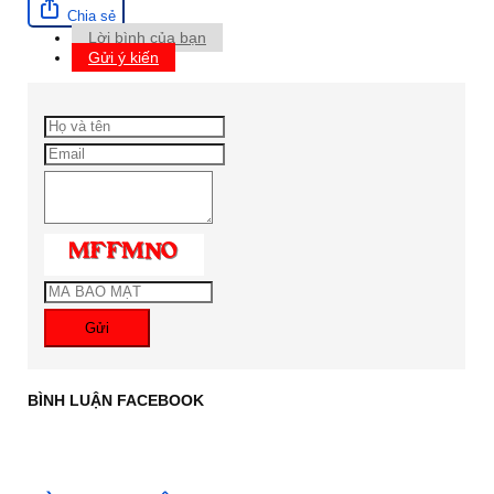
Chia sẻ
Lời bình của bạn
Gửi ý kiến
Gửi
BÌNH LUẬN FACEBOOK