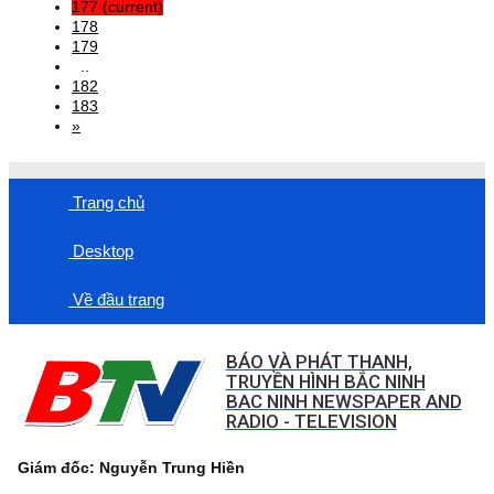
177
(current)
178
179
..
182
183
»
Trang chủ
Desktop
Về đầu trang
BÁO VÀ PHÁT THANH,
TRUYỀN HÌNH BẮC NINH
BAC NINH NEWSPAPER AND
RADIO - TELEVISION
Giám đốc: Nguyễn Trung Hiền