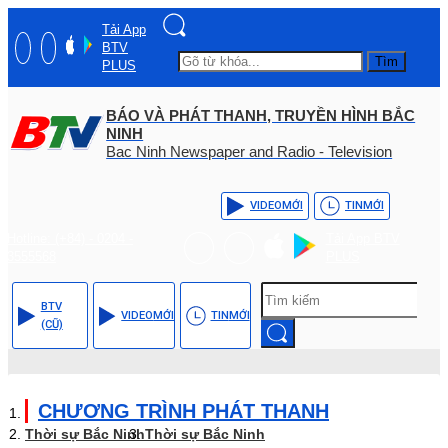
Tải App
BTV
Tìm
PLUS
BÁO VÀ PHÁT THANH, TRUYỀN HÌNH BẮC
NINH
Bac Ninh Newspaper and Radio - Television
VIDEO
MỚI
TIN
MỚI
Hotline: (+84) - 0204 -
Tải App BTV
3555568
PLUS
BTV
VIDEO
MỚI
TIN
MỚI
(CŨ)
CHƯƠNG TRÌNH PHÁT THANH
Thời sự Bắc Ninh
Thời sự Bắc Ninh