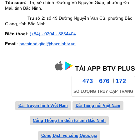
Tòa soạn:
Trụ sở chính: Đường Võ Nguyên Giáp, phường Đa
Mai, tỉnh Bắc Ninh.
Trụ sở 2: số 49 Đường Nguyễn Văn Cừ, phường Bắc
Giang, tỉnh Bắc Ninh
Điện thoại:
(+84) - 0204 - 3854404
Email:
bacninhdigital@bacninhtv.vn
TẢI APP BTV PLUS
473
676
172
SỐ LƯỢNG TRUY CẬP TRANG
Đài Truyền hình Việt Nam
Đài Tiếng nói Việt Nam
Cổng Thông tin điện tử tỉnh Bắc Ninh
Cổng Dịch vụ công Quốc gia