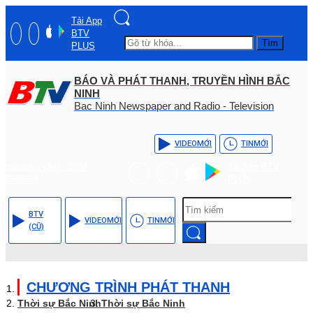
Tải App
BTV
Tìm
PLUS
BÁO VÀ PHÁT THANH, TRUYỀN HÌNH BẮC
NINH
Bac Ninh Newspaper and Radio - Television
VIDEO
MỚI
TIN
MỚI
Hotline: (+84) - 0204 -
Tải App BTV
3555568
PLUS
BTV
VIDEO
MỚI
TIN
MỚI
(CŨ)
CHƯƠNG TRÌNH PHÁT THANH
Thời sự Bắc Ninh
Thời sự Bắc Ninh