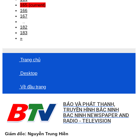
165
(current)
166
167
..
182
183
»
Trang chủ
Desktop
Về đầu trang
BÁO VÀ PHÁT THANH,
TRUYỀN HÌNH BẮC NINH
BAC NINH NEWSPAPER AND
RADIO - TELEVISION
Giám đốc: Nguyễn Trung Hiền