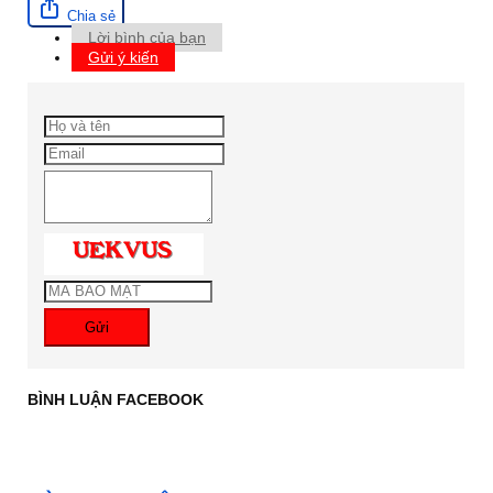
Chia sẻ
Lời bình của bạn
Gửi ý kiến
Gửi
BÌNH LUẬN FACEBOOK