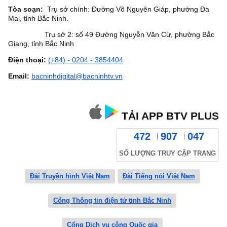
Tòa soạn:
Trụ sở chính: Đường Võ Nguyên Giáp, phường Đa
Mai, tỉnh Bắc Ninh.
Trụ sở 2: số 49 Đường Nguyễn Văn Cừ, phường Bắc
Giang, tỉnh Bắc Ninh
Điện thoại:
(+84) - 0204 - 3854404
Email:
bacninhdigital@bacninhtv.vn
TẢI APP BTV PLUS
472
907
047
SỐ LƯỢNG TRUY CẬP TRANG
Đài Truyền hình Việt Nam
Đài Tiếng nói Việt Nam
Cổng Thông tin điện tử tỉnh Bắc Ninh
Cổng Dịch vụ công Quốc gia