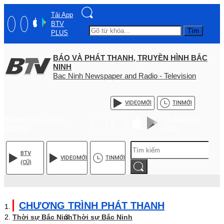
Tải App
BTV
Tìm
PLUS
BÁO VÀ PHÁT THANH, TRUYỀN HÌNH BẮC
NINH
Bac Ninh Newspaper and Radio - Television
VIDEO
MỚI
TIN
MỚI
Hotline: (+84) - 0204 -
Tải App BTV
3555568
PLUS
BTV
VIDEO
MỚI
TIN
MỚI
(CŨ)
CHƯƠNG TRÌNH PHÁT THANH
Thời sự Bắc Ninh
Thời sự Bắc Ninh