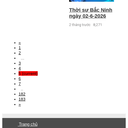
Thời sự Bắc Ninh
ngày 02-6-2026
2 tháng trước
8,271
«
1
2
...
3
4
5
(current)
6
7
..
182
183
»
Trang chủ