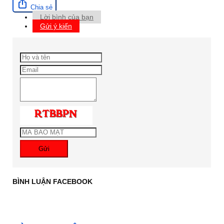
Chia sẻ
Lời bình của bạn
Gửi ý kiến
Gửi
BÌNH LUẬN FACEBOOK