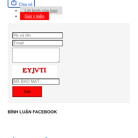
Chia sẻ
Lời bình của bạn
Gửi ý kiến
Gửi
BÌNH LUẬN FACEBOOK