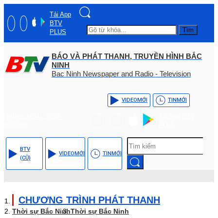
Tải App
BTV
Tìm
PLUS
BÁO VÀ PHÁT THANH, TRUYỀN HÌNH BẮC
NINH
Bac Ninh Newspaper and Radio - Television
VIDEO
MỚI
TIN
MỚI
Hotline: (+84) - 0204 -
Tải App BTV
3555568
PLUS
BTV
VIDEO
MỚI
TIN
MỚI
(CŨ)
CHƯƠNG TRÌNH PHÁT THANH
Thời sự Bắc Ninh
Thời sự Bắc Ninh