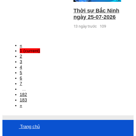
Thời sự Bắc Ninh
ngày 25-07-2026
13 ngày trước
109
«
1
(current)
2
3
4
5
6
7
...
182
183
»
Trang chủ