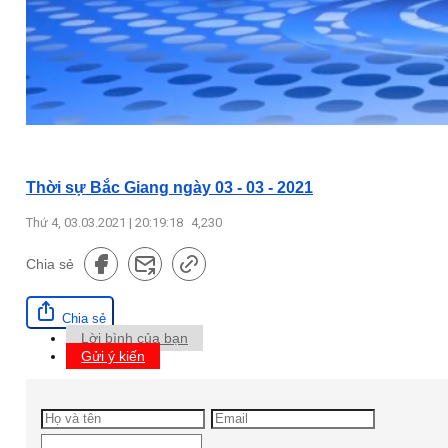
Thời sự Bắc Giang ngày 03 - 03 - 2021
Thứ 4, 03.03.2021 | 20:19:18
4,230
Chia sẻ
Chia sẻ
Lời bình của bạn
Gửi ý kiến