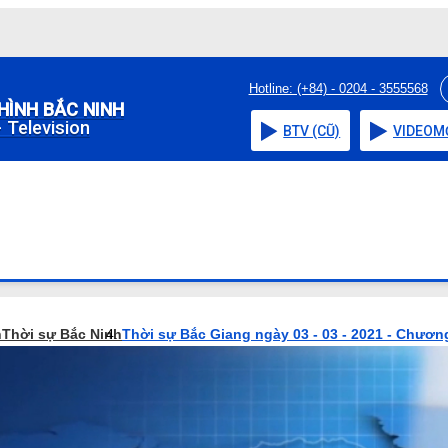
Hotline: (+84) - 0204 - 3555568
HÌNH BẮC NINH
 Television
BTV (CŨ)
VIDEO
M
h
Thời sự Bắc Ninh
Thời sự Bắc Giang ngày 03 - 03 - 2021 - Chương