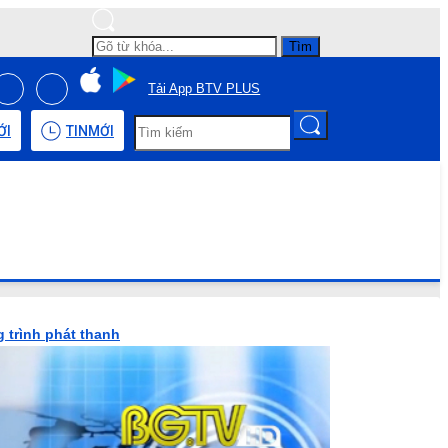
Tìm
Tải App BTV PLUS
ỚI
TIN
MỚI
 trình phát thanh