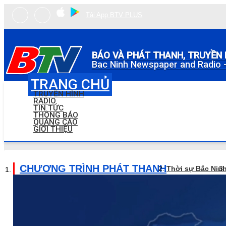
Tải App BTV PLUS
BÁO VÀ PHÁT THANH, TRUYỀN 
Bac Ninh Newspaper and Radio -
TRANG CHỦ
TRUYỀN HÌNH
RADIO
TIN TỨC
THÔNG BÁO
QUẢNG CÁO
GIỚI THIỆU
CHƯƠNG TRÌNH PHÁT THANH
Thời sự Bắc Nin