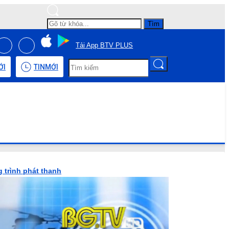
Tìm
Tải App BTV PLUS
ỚI
TIN
MỚI
 trình phát thanh