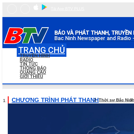
Tải App BTV PLUS
BÁO VÀ PHÁT THANH, TRUYỀN 
Bac Ninh Newspaper and Radio -
TRANG CHỦ
TRUYỀN HÌNH
RADIO
TIN TỨC
THÔNG BÁO
QUẢNG CÁO
GIỚI THIỆU
CHƯƠNG TRÌNH PHÁT THANH
Thời sự Bắc Nin