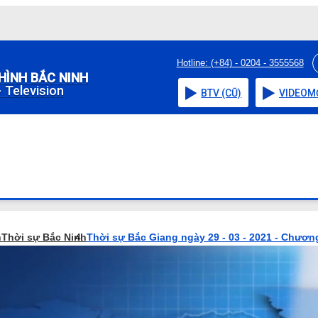
Hotline: (+84) - 0204 - 3555568
HÌNH BẮC NINH
 Television
BTV (CŨ)
VIDEO
M
h
Thời sự Bắc Ninh
Thời sự Bắc Giang ngày 29 - 03 - 2021 - Chương