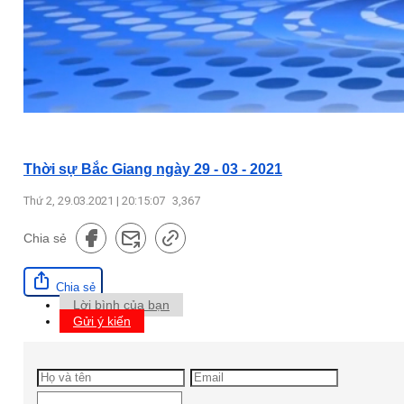
Thời sự Bắc Giang ngày 29 - 03 - 2021
Thứ 2, 29.03.2021 | 20:15:07
3,367
Chia sẻ
Chia sẻ
Lời bình của bạn
Gửi ý kiến