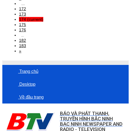
...
172
173
174
(current)
175
176
..
182
183
»
Trang chủ
Desktop
Về đầu trang
BÁO VÀ PHÁT THANH,
TRUYỀN HÌNH BẮC NINH
BAC NINH NEWSPAPER AND
RADIO - TELEVISION