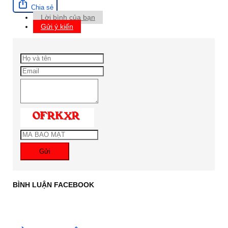
Chia sẻ
Lời bình của bạn
Gửi ý kiến
Gửi
BÌNH LUẬN FACEBOOK