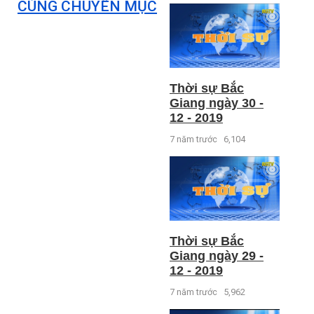
CÙNG CHUYÊN MỤC
Thời sự Bắc
Giang ngày 30 -
12 - 2019
7 năm trước
6,104
Thời sự Bắc
Giang ngày 29 -
12 - 2019
7 năm trước
5,962