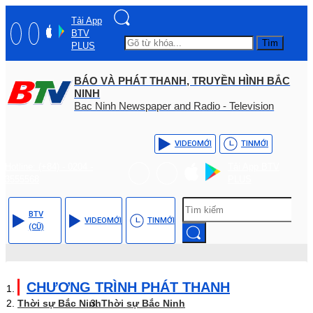
Tải App
BTV
Tìm
PLUS
BÁO VÀ PHÁT THANH, TRUYỀN HÌNH BẮC
NINH
Bac Ninh Newspaper and Radio - Television
VIDEO
MỚI
TIN
MỚI
Hotline: (+84) - 0204 -
Tải App BTV
3555568
PLUS
BTV
VIDEO
MỚI
TIN
MỚI
(CŨ)
CHƯƠNG TRÌNH PHÁT THANH
Thời sự Bắc Ninh
Thời sự Bắc Ninh