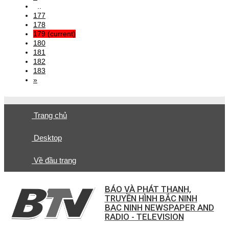
..
177
178
179
(current)
180
181
182
183
»
Trang chủ
Desktop
Về đầu trang
BÁO VÀ PHÁT THANH,
TRUYỀN HÌNH BẮC NINH
BAC NINH NEWSPAPER AND
RADIO - TELEVISION