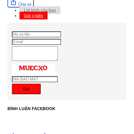
Chia sẻ
Lời bình của bạn
Gửi ý kiến
Gửi
BÌNH LUẬN FACEBOOK