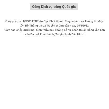
Cổng Dịch vụ công Quốc gia
Giấy phép số 80/GP-TTĐT do Cục Phát thanh, Truyền hình và Thông tin điện
tử - Bộ Thông tin và Truyền thông cấp ngày 25/5/2022.
Cấm sao chép dưới mọi hình thức nếu không có sự chấp thuận bằng văn bản
của Báo và Phát thanh, Truyền hình Bắc Ninh.