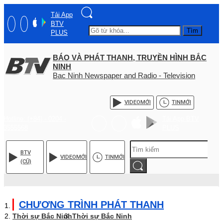
Tải App
BTV
Tìm
PLUS
BÁO VÀ PHÁT THANH, TRUYỀN HÌNH BẮC
NINH
Bac Ninh Newspaper and Radio - Television
VIDEO
MỚI
TIN
MỚI
Hotline: (+84) - 0204 -
Tải App BTV
3555568
PLUS
BTV
VIDEO
MỚI
TIN
MỚI
(CŨ)
CHƯƠNG TRÌNH PHÁT THANH
Thời sự Bắc Ninh
Thời sự Bắc Ninh