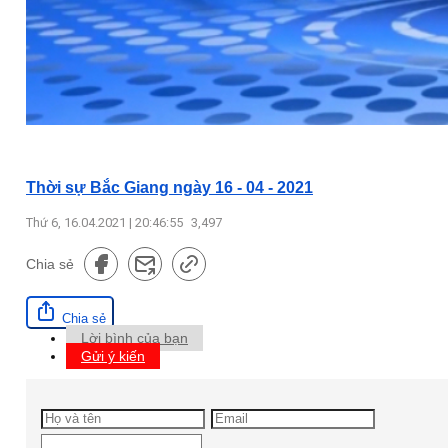
Thời sự Bắc Giang ngày 16 - 04 - 2021
Thứ 6, 16.04.2021 | 20:46:55
3,497
Chia sẻ
Chia sẻ
Lời bình của bạn
Gửi ý kiến