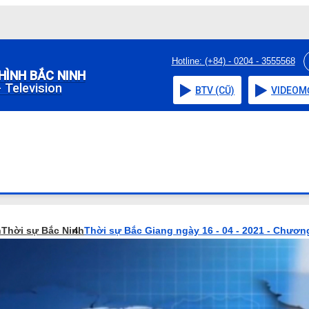
Hotline: (+84) - 0204 - 3555568
HÌNH BẮC NINH
 Television
BTV (CŨ)
VIDEO
M
h
Thời sự Bắc Ninh
Thời sự Bắc Giang ngày 16 - 04 - 2021 - Chương