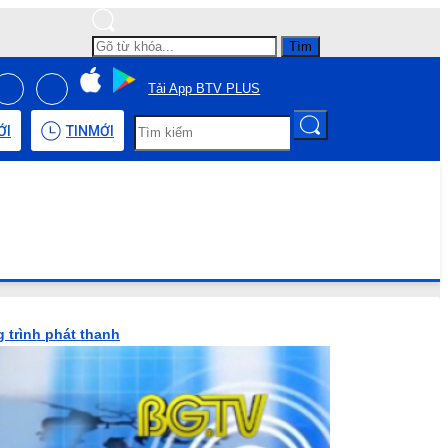
Tìm
Tải App BTV PLUS
ỚI
TIN
MỚI
 trình phát thanh