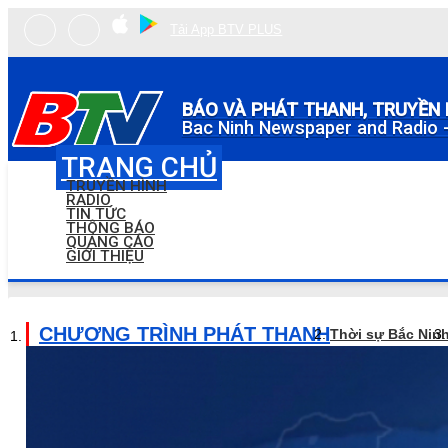
Tải App BTV PLUS
BÁO VÀ PHÁT THANH, TRUYỀN 
Bac Ninh Newspaper and Radio -
TRANG CHỦ
TRUYỀN HÌNH
RADIO
TIN TỨC
THÔNG BÁO
QUẢNG CÁO
GIỚI THIỆU
CHƯƠNG TRÌNH PHÁT THANH
Thời sự Bắc Nin