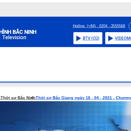
Hotline: (+84) - 0204 - 3555568
HÌNH BẮC NINH
 Television
BTV (CŨ)
VIDEO
M
h
Thời sự Bắc Ninh
Thời sự Bắc Giang ngày 16 - 04 - 2021 - Chương