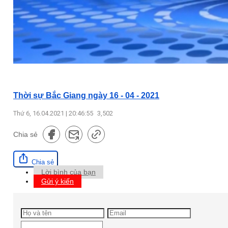
Thời sự Bắc Giang ngày 16 - 04 - 2021
Thứ 6, 16.04.2021 | 20:46:55
3,502
Chia sẻ
Chia sẻ
Lời bình của bạn
Gửi ý kiến