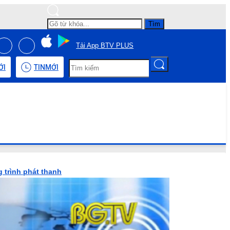
Tìm
Tải App BTV PLUS
ỚI
TIN
MỚI
 trình phát thanh