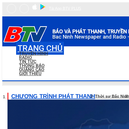
Tải App BTV PLUS
BÁO VÀ PHÁT THANH, TRUYỀN 
Bac Ninh Newspaper and Radio -
TRANG CHỦ
TRUYỀN HÌNH
RADIO
TIN TỨC
THÔNG BÁO
QUẢNG CÁO
GIỚI THIỆU
CHƯƠNG TRÌNH PHÁT THANH
Thời sự Bắc Nin