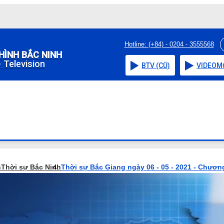
Hotline: (+84) - 0204 - 3555568
HÌNH BẮC NINH
 Television
BTV (CŨ)
VIDEO
M
h
Thời sự Bắc Ninh
Thời sự Bắc Giang ngày 06 - 05 - 2021 - Chương