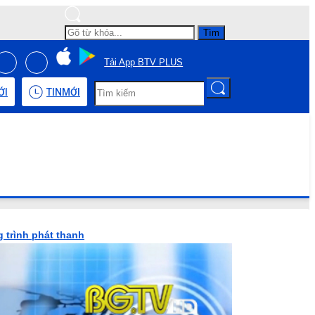
Tìm
Tải App BTV PLUS
ỚI
TIN
MỚI
 trình phát thanh