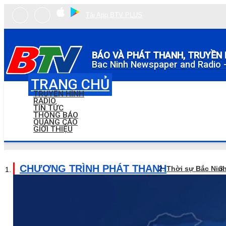
Tải App BTV PLUS
BÁO VÀ PHÁT THANH, TRUYỀN 
Bac Ninh Newspaper and Radio -
TRANG CHỦ
TRUYỀN HÌNH
RADIO
TIN TỨC
THÔNG BÁO
QUẢNG CÁO
GIỚI THIỆU
CHƯƠNG TRÌNH PHÁT THANH
Thời sự Bắc Nin