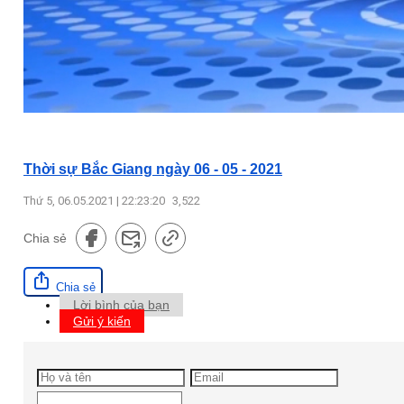
Thời sự Bắc Giang ngày 06 - 05 - 2021
Thứ 5, 06.05.2021 | 22:23:20
3,522
Chia sẻ
Chia sẻ
Lời bình của bạn
Gửi ý kiến