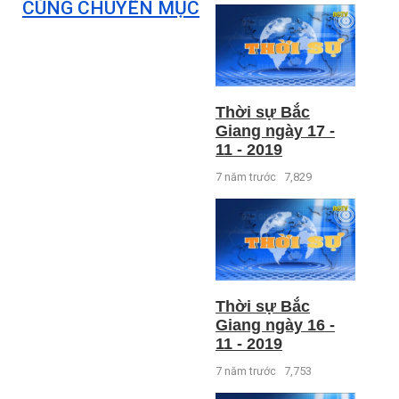
CÙNG CHUYÊN MỤC
Thời sự Bắc
Giang ngày 17 -
11 - 2019
7 năm trước
7,829
Thời sự Bắc
Giang ngày 16 -
11 - 2019
7 năm trước
7,753