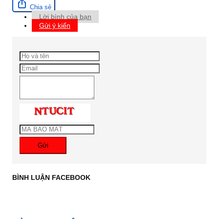
Chia sẻ
Lời bình của bạn
Gửi ý kiến
Gửi
BÌNH LUẬN FACEBOOK