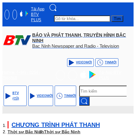
Tải App
BTV
Tìm
PLUS
BÁO VÀ PHÁT THANH, TRUYỀN HÌNH BẮC
NINH
Bac Ninh Newspaper and Radio - Television
VIDEO
MỚI
TIN
MỚI
Hotline: (+84) - 0204 -
Tải App BTV
3555568
PLUS
BTV
VIDEO
MỚI
TIN
MỚI
(CŨ)
CHƯƠNG TRÌNH PHÁT THANH
Thời sự Bắc Ninh
Thời sự Bắc Ninh