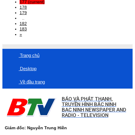
177
(current)
178
179
..
182
183
»
Trang chủ
Desktop
Về đầu trang
BÁO VÀ PHÁT THANH,
TRUYỀN HÌNH BẮC NINH
BAC NINH NEWSPAPER AND
RADIO - TELEVISION
Giám đốc: Nguyễn Trung Hiền