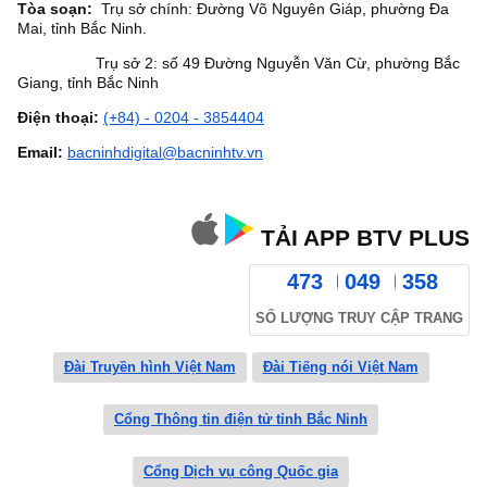
Tòa soạn:
Trụ sở chính: Đường Võ Nguyên Giáp, phường Đa
Mai, tỉnh Bắc Ninh.
Trụ sở 2: số 49 Đường Nguyễn Văn Cừ, phường Bắc
Giang, tỉnh Bắc Ninh
Điện thoại:
(+84) - 0204 - 3854404
Email:
bacninhdigital@bacninhtv.vn
TẢI APP BTV PLUS
473
049
358
SỐ LƯỢNG TRUY CẬP TRANG
Đài Truyền hình Việt Nam
Đài Tiếng nói Việt Nam
Cổng Thông tin điện tử tỉnh Bắc Ninh
Cổng Dịch vụ công Quốc gia