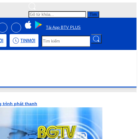
Tìm
Tải App BTV PLUS
ỚI
TIN
MỚI
 trình phát thanh