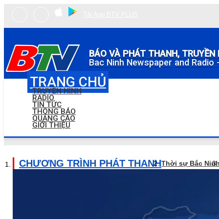
Tải App BTV PLUS
BÁO VÀ PHÁT THANH, TRUYỀN 
Bac Ninh Newspaper and Radio -
TRANG CHỦ
TRUYỀN HÌNH
RADIO
TIN TỨC
THÔNG BÁO
QUẢNG CÁO
GIỚI THIỆU
CHƯƠNG TRÌNH PHÁT THANH
Thời sự Bắc Nin