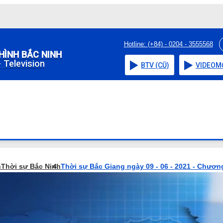
Hotline: (+84) - 0204 - 3555568
HÌNH BẮC NINH
 Television
BTV (CŨ)
VIDEO
M
h
Thời sự Bắc Ninh
Thời sự Bắc Giang ngày 09 - 06 - 2021 - Chương