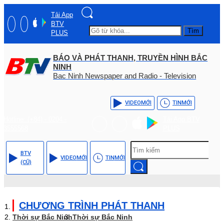
Tải App
BTV
Tìm
PLUS
BÁO VÀ PHÁT THANH, TRUYỀN HÌNH BẮC
NINH
Bac Ninh Newspaper and Radio - Television
VIDEO
MỚI
TIN
MỚI
Hotline: (+84) - 0204 -
Tải App BTV
3555568
PLUS
BTV
VIDEO
MỚI
TIN
MỚI
(CŨ)
CHƯƠNG TRÌNH PHÁT THANH
Thời sự Bắc Ninh
Thời sự Bắc Ninh