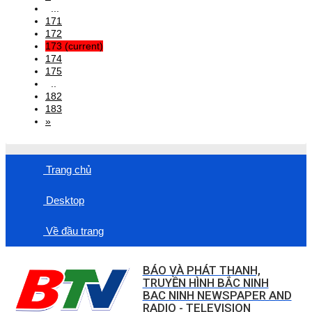
...
171
172
173
(current)
174
175
..
182
183
»
Trang chủ
Desktop
Về đầu trang
BÁO VÀ PHÁT THANH,
TRUYỀN HÌNH BẮC NINH
BAC NINH NEWSPAPER AND
RADIO - TELEVISION