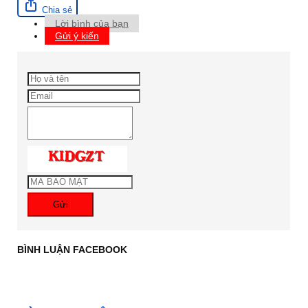
Chia sẻ
Lời bình của bạn
Gửi ý kiến
Gửi
BÌNH LUẬN FACEBOOK