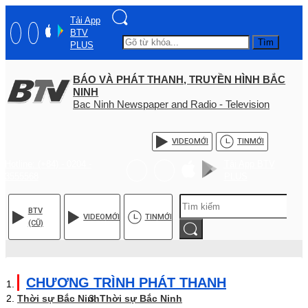
Tải App
BTV
Tìm
PLUS
BÁO VÀ PHÁT THANH, TRUYỀN HÌNH BẮC
NINH
Bac Ninh Newspaper and Radio - Television
VIDEO
MỚI
TIN
MỚI
Hotline: (+84) - 0204 -
Tải App BTV
3555568
PLUS
BTV
VIDEO
MỚI
TIN
MỚI
(CŨ)
CHƯƠNG TRÌNH PHÁT THANH
Thời sự Bắc Ninh
Thời sự Bắc Ninh