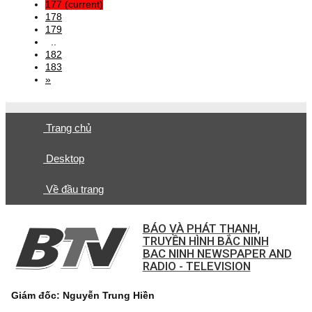
177
(current)
178
179
..
182
183
»
Trang chủ
Desktop
Về đầu trang
BÁO VÀ PHÁT THANH,
TRUYỀN HÌNH BẮC NINH
BAC NINH NEWSPAPER AND
RADIO - TELEVISION
Giám đốc: Nguyễn Trung Hiền