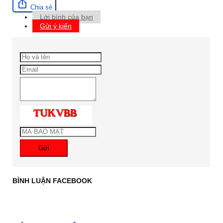
Chia sẻ
Lời bình của bạn
Gửi ý kiến
Gửi
BÌNH LUẬN FACEBOOK