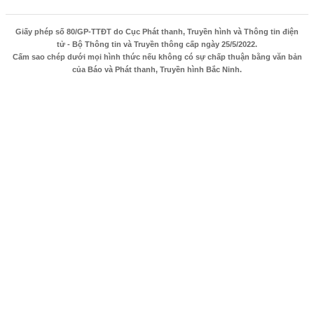
Giấy phép số 80/GP-TTĐT do Cục Phát thanh, Truyền hình và Thông tin điện
tử - Bộ Thông tin và Truyền thông cấp ngày 25/5/2022.
Cấm sao chép dưới mọi hình thức nếu không có sự chấp thuận bằng văn bản
của Báo và Phát thanh, Truyền hình Bắc Ninh.