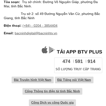
Tòa soạn:
Trụ sở chính: Đường Võ Nguyên Giáp, phường Đa
Mai, tỉnh Bắc Ninh.
Trụ sở 2: số 49 Đường Nguyễn Văn Cừ, phường Bắc
Giang, tỉnh Bắc Ninh
Điện thoại:
(+84) - 0204 - 3854404
Email:
bacninhdigital@bacninhtv.vn
TẢI APP BTV PLUS
474
591
914
SỐ LƯỢNG TRUY CẬP TRANG
Đài Truyền hình Việt Nam
Đài Tiếng nói Việt Nam
Cổng Thông tin điện tử tỉnh Bắc Ninh
Cổng Dịch vụ công Quốc gia