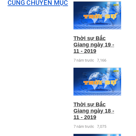
CÙNG CHUYÊN MỤC
Thời sự Bắc
Giang ngày 19 -
11 - 2019
7 năm trước
7,166
Thời sự Bắc
Giang ngày 18 -
11 - 2019
7 năm trước
7,075