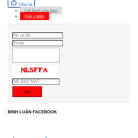
Chia sẻ
Lời bình của bạn
Gửi ý kiến
Gửi
BÌNH LUẬN FACEBOOK