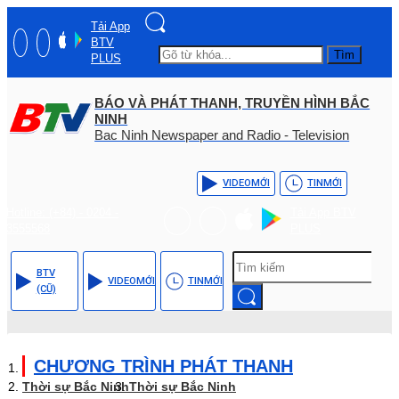
Tải App
BTV
Tìm
PLUS
BÁO VÀ PHÁT THANH, TRUYỀN HÌNH BẮC
NINH
Bac Ninh Newspaper and Radio - Television
VIDEO
MỚI
TIN
MỚI
Hotline: (+84) - 0204 -
Tải App BTV
3555568
PLUS
BTV
VIDEO
MỚI
TIN
MỚI
(CŨ)
CHƯƠNG TRÌNH PHÁT THANH
Thời sự Bắc Ninh
Thời sự Bắc Ninh