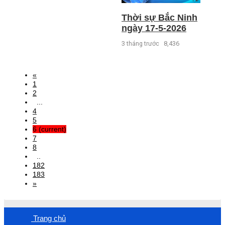
Thời sự Bắc Ninh
ngày 17-5-2026
3 tháng trước
8,436
«
1
2
...
4
5
6
(current)
7
8
..
182
183
»
Trang chủ