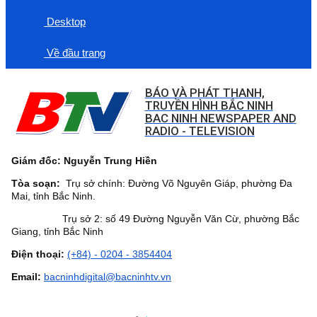
Desktop
Về đầu trang
BÁO VÀ PHÁT THANH,
TRUYỀN HÌNH BẮC NINH
BAC NINH NEWSPAPER AND
RADIO - TELEVISION
Giám đốc: Nguyễn Trung Hiền
Tòa soạn:
Trụ sở chính: Đường Võ Nguyên Giáp, phường Đa
Mai, tỉnh Bắc Ninh.
Trụ sở 2: số 49 Đường Nguyễn Văn Cừ, phường Bắc
Giang, tỉnh Bắc Ninh
Điện thoại:
(+84) - 0204 - 3854404
Email:
bacninhdigital@bacninhtv.vn